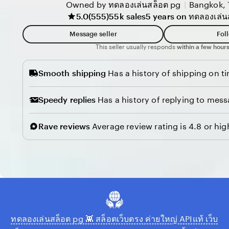
G
y
Owned by ทดลองเล่นสล็อต pg
|
Bangkok, 
v
5.0
(555)
55k sales
5 years on ทดลองเล่น
r
i
i
e
Message seller
Fol
l
w
This seller usually responds
within a few hours
l
b
o
Smooth shipping
Has a history of shipping on t
y
C
Speedy replies
Has a history of replying to mess
o
n
Rave reviews
Average review rating is 4.8 or hig
n
y
ทดลองเล่นสล็อต pg 👾 สล็อตเว็บตรง ค่ายใหญ่ APIแท้ เว็บ