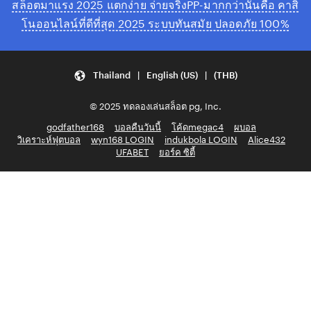
สล็อตมาแรง 2025 แตกง่าย จ่ายจริงPP-มากกว่านั้นคือ คาสิ
โนออนไลน์ที่ดีที่สุด 2025 ระบบทันสมัย ปลอดภัย 100%
Thailand | English (US) | (THB)
© 2025 ทดลองเล่นสล็อต pg, Inc.
godfather168
บอลคืนวันนี้
โค้ดmegac4
ผบอล
วิเคราะห์ฟุตบอล
wyn168 LOGIN
indukbola LOGIN
Alice432
UFABET
ยอร์ค ซิตี้