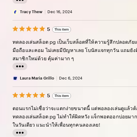
L
i
Tracy Thew
Dec 16, 2024
s
5
t
5
This item
out
i
of
ทดลองเล่นสล็อต pg เป็นเว็บสล็อตที่ให้ความรู้สึกปลอดภัยแล
5
n
stars
มือถือและคอม ไม่เคยมีปัญหาเลย โบนัสแจกทุกวัน แถมยัง
g
สมาชิกใหม่ด้วย คุ้มค่ามาก ๆ
r
e
L
v
i
Laura Maria Grillo
Dec 6, 2024
i
s
e
5
t
5
This item
out
w
i
of
ตอนแรกไม่เชื่อว่าจะแตกง่ายขนาดนี้ แต่พอลองเล่นดูแล้วต
5
b
n
stars
ทดลองเล่นสล็อต pg ไม่ทำให้ผิดหวัง แจ็กพอตออกบ่อยมาก 
y
g
ในวันเดียว แนะนำให้เพื่อนทุกคนลองเลย!
T
r
r
e
L