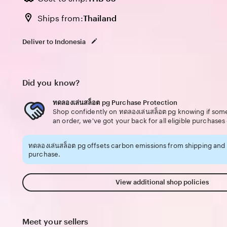
Ships from:
Thailand
Deliver to Indonesia
Did you know?
ทดลองเล่นสล็อต pg Purchase Protection
Shop confidently on ทดลองเล่นสล็อต pg knowing if som
an order, we've got your back for all eligible purchase
ทดลองเล่นสล็อต pg offsets carbon emissions from shipping and
purchase.
View additional shop policies
Meet your sellers