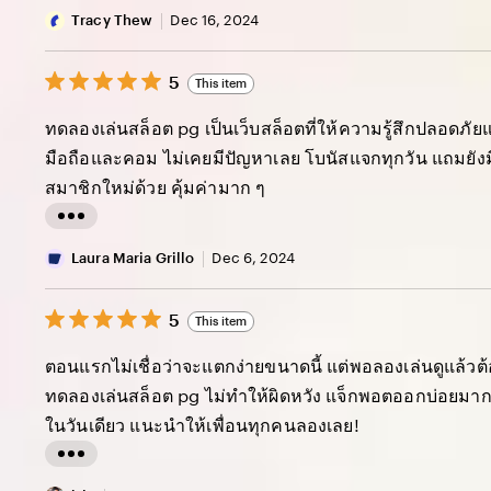
i
Tracy Thew
Dec 16, 2024
s
5
t
5
This item
out
i
of
ทดลองเล่นสล็อต pg เป็นเว็บสล็อตที่ให้ความรู้สึกปลอดภัยแล
5
n
stars
มือถือและคอม ไม่เคยมีปัญหาเลย โบนัสแจกทุกวัน แถมยัง
g
สมาชิกใหม่ด้วย คุ้มค่ามาก ๆ
r
e
L
v
i
Laura Maria Grillo
Dec 6, 2024
i
s
e
5
t
5
This item
out
w
i
of
ตอนแรกไม่เชื่อว่าจะแตกง่ายขนาดนี้ แต่พอลองเล่นดูแล้วต
5
b
n
stars
ทดลองเล่นสล็อต pg ไม่ทำให้ผิดหวัง แจ็กพอตออกบ่อยมาก 
y
g
ในวันเดียว แนะนำให้เพื่อนทุกคนลองเลย!
T
r
r
e
L