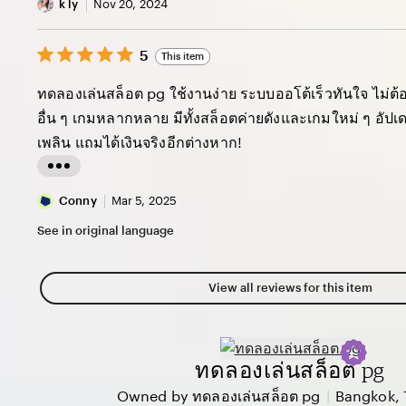
a
v
i
k ly
Nov 20, 2024
c
i
s
y
e
5
t
5
This item
out
T
w
i
of
ทดลองเล่นสล็อต pg ใช้งานง่าย ระบบออโต้เร็วทันใจ ไม่ต
5
h
b
n
stars
อื่น ๆ เกมหลากหลาย มีทั้งสล็อตค่ายดังและเกมใหม่ ๆ อัป
e
y
g
เพลิน แถมได้เงินจริงอีกต่างหาก!
w
L
r
a
e
L
u
v
i
Conny
Mar 5, 2025
r
i
s
See in original language
a
e
t
M
w
i
View all reviews for this item
a
b
n
r
y
g
i
k
r
ทดลองเล่นสล็อต pg
a
l
e
G
y
Owned by ทดลองเล่นสล็อต pg
|
Bangkok, 
v