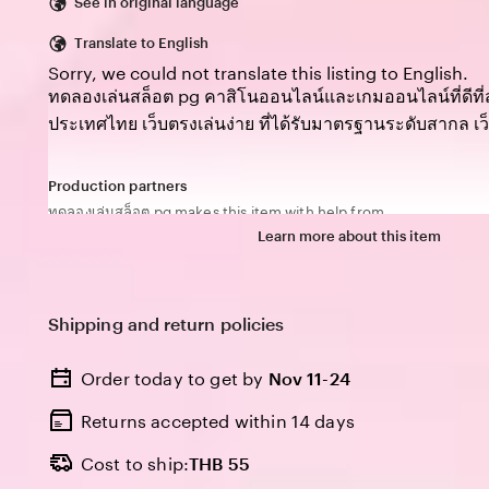
See in original language
Translate to English
Sorry, we could not translate this listing to English.
ทดลองเล่นสล็อต pg คาสิโนออนไลน์และเกมออนไลน์ที่ดีที่ส
ประเทศไทย เว็บตรงเล่นง่าย ที่ได้รับมาตรฐานระดับสากล เ
Production partners
ทดลองเล่นสล็อต pg makes this item with help from
Paperworks, The Netherlands
Learn more about this item
View all
Shipping and return policies
Order today to get by
Nov 11-24
Returns accepted
within 14 days
Cost to ship:
THB
55