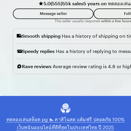
5.0
(555)
55k sales
5 years on ทดลองเล่น
r
i
i
e
Message seller
Fol
l
w
This seller usually responds
within a few hours
l
b
o
Smooth shipping
Has a history of shipping on t
y
C
Speedy replies
Has a history of replying to mess
o
n
Rave reviews
Average review rating is 4.8 or hig
n
y
ทดลองเล่นสล็อต pg 🏊 คาสิโนสด แต้มฟรี ปลอดภัย 100%
เว็บพนันออนไลน์ที่ดีที่สุดในประเทศไทย ปี 2025