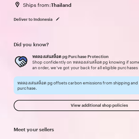
Ships from:
Thailand
Deliver to Indonesia
Did you know?
ทดลองเล่นสล็อต pg Purchase Protection
Shop confidently on ทดลองเล่นสล็อต pg knowing if som
an order, we've got your back for all eligible purchase
ทดลองเล่นสล็อต pg offsets carbon emissions from shipping and
purchase.
View additional shop policies
Meet your sellers