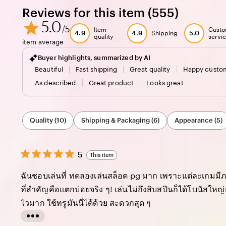
Reviews for this item (555)
5.0
/5
Item
Custo
4.9
4.9
5.0
Shipping
quality
servi
item average
Buyer highlights, summarized by AI
Beautiful
Fast shipping
Great quality
Happy custo
As described
Great product
Looks great
Filter
Quality (10)
Shipping & Packaging (6)
Appearance (5)
by
category
5
5
This item
out
of
ฉันชอบเล่นที่ ทดลองเล่นสล็อต pg มาก เพราะแต่ละเกมมี
5
stars
ที่สำคัญคือแตกบ่อยจริง ๆ! เล่นไม่ถึงสิบสปินก็ได้โบนัสให
ไวมาก ใช้ทรูมันนี่ได้ด้วย สะดวกสุด ๆ
L