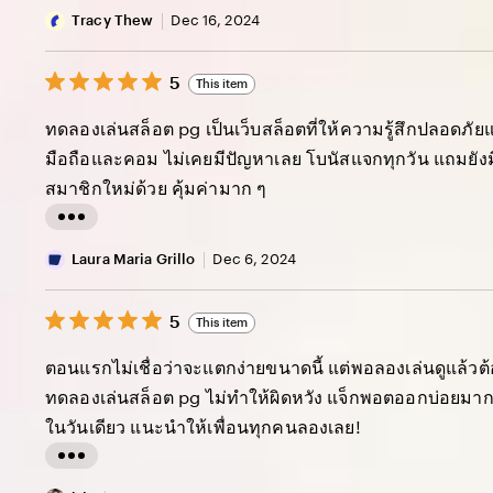
i
Tracy Thew
Dec 16, 2024
s
5
t
5
This item
out
i
of
ทดลองเล่นสล็อต pg เป็นเว็บสล็อตที่ให้ความรู้สึกปลอดภัยแล
5
n
stars
มือถือและคอม ไม่เคยมีปัญหาเลย โบนัสแจกทุกวัน แถมยัง
g
สมาชิกใหม่ด้วย คุ้มค่ามาก ๆ
r
e
L
v
i
Laura Maria Grillo
Dec 6, 2024
i
s
e
5
t
5
This item
out
w
i
of
ตอนแรกไม่เชื่อว่าจะแตกง่ายขนาดนี้ แต่พอลองเล่นดูแล้วต
5
b
n
stars
ทดลองเล่นสล็อต pg ไม่ทำให้ผิดหวัง แจ็กพอตออกบ่อยมาก 
y
g
ในวันเดียว แนะนำให้เพื่อนทุกคนลองเลย!
T
r
r
e
L