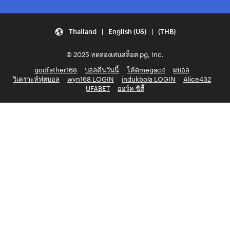
Thailand | English (US) | (THB)
© 2025 ทดลองเล่นสล็อต pg, Inc.
godfather168
บอลคืนวันนี้
โค้ดmegac4
ผบอล
วิเคราะห์ฟุตบอล
wyn168 LOGIN
indukbola LOGIN
Alice432
UFABET
ยอร์ค ซิตี้