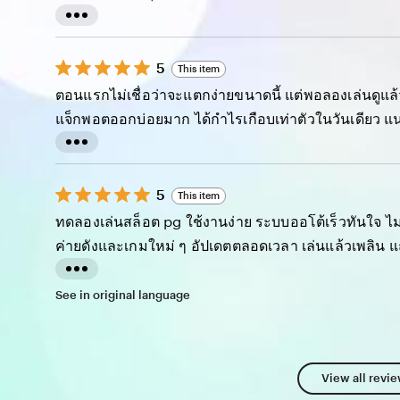
n
L
g
i
5
r
5
This item
s
out
e
ตอนแรกไม่เชื่อว่าจะแตกง่ายขนาดนี้ แต่พอลองเล่นดูแล้
of
t
5
v
แจ็กพอตออกบ่อยมาก ได้กำไรเกือบเท่าตัวในวันเดียว แ
i
stars
i
n
L
e
g
i
w
5
r
5
This item
s
out
b
e
ทดลองเล่นสล็อต pg ใช้งานง่าย ระบบออโต้เร็วทันใจ ไม
of
t
y
5
v
ค่ายดังและเกมใหม่ ๆ อัปเดตตลอดเวลา เล่นแล้วเพลิน แถ
i
stars
T
i
n
L
r
e
See in original language
g
i
a
w
r
s
c
b
e
t
y
y
v
i
View all revie
T
L
i