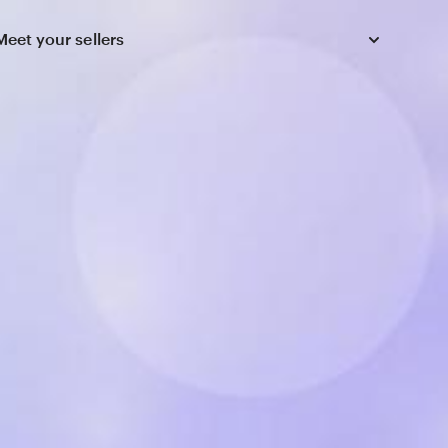
Meet your sellers