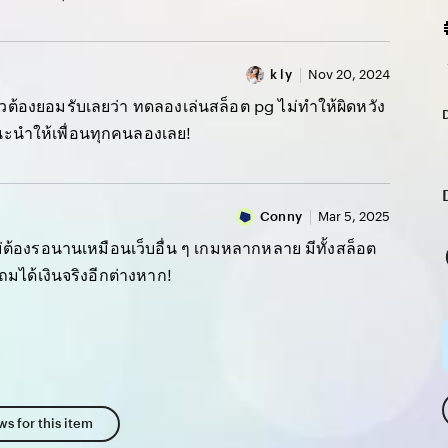
k ly
Nov 20, 2024
วต้องยอมรับเลยว่า ทดลองเล่นสล็อต pg ไม่ทำให้ผิดหวัง
D
นะนำให้เพื่อนทุกคนลองเลย!
Conny
Mar 5, 2025
่ต้องรอนานเหมือนเว็บอื่น ๆ เกมหลากหลาย มีทั้งสล็อต
มได้เงินจริงอีกต่างหาก!
ws for this item