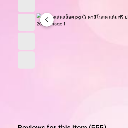
Reviews for this item (555)