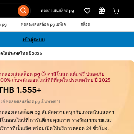
ทดลองเล่นสล็อต pg
ต pg
ทดลองเล่นสล็อต pg เอพีเค
สล็อต
เข้าสู่ระบบ
่สุดในประเทศไทย ปี 2025
ทดลองเล่นสล็อต pg 📺 คาสิโนสด แต้มฟรี ปลอดภัย
100% เว็บพนันออนไลน์ที่ดีที่สุดในประเทศไทย ปี 2025
Price:
THB 1.555+
ิงค์ ทดลองเล่นสล็อต pg เป็นทางการ
ทดลองเล่นสล็อต pg สัมผัสความสนุกกับเกมพนันและคา
สิโนออนไลน์ที่ การันตีเกมคุณภาพ รางวัลมากมายและ
บริการที่เป็นเลิศ พร้อมเปิดให้บริการตลอด 24 ชั่วโมง.