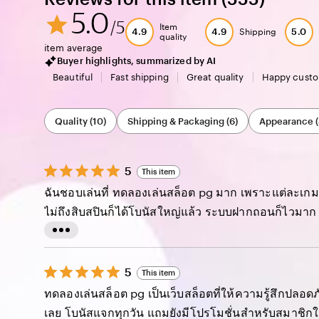
5.0
/5
Item
4.9
4.9
5.0
Shipping
quality
item average
Buyer highlights, summarized by AI
Beautiful
Fast shipping
Great quality
Happy cust
Filter
Quality (10)
Shipping & Packaging (6)
Appearance (
by
category
5
5
This item
out
ฉันชอบเล่นที่ ทดลองเล่นสล็อต pg มาก เพราะแต่ละเกมม
of
5
ไม่ถึงสิบสปินก็ได้โบนัสใหญ่แล้ว ระบบฝากถอนก็ไวมาก ใช
stars
L
i
5
5
This item
s
out
ทดลองเล่นสล็อต pg เป็นเว็บสล็อตที่ให้ความรู้สึกปลอด
of
t
5
เลย โบนัสแจกทุกวัน แถมยังมีโปรโมชั่นสำหรับสมาชิกให
i
stars