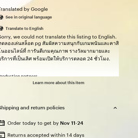
full
Translated by Google
description
See in original language
Translate to English
Sorry, we could not translate this listing to English.
ทดลองเล่นสล็อต pg สัมผัสความสนุกกับเกมพนันและคาสิ
โนออนไลน์ที่ การันตีเกมคุณภาพ รางวัลมากมายและ
บริการที่เป็นเลิศ พร้อมเปิดให้บริการตลอด 24 ชั่วโมง.
Production partners
Learn more about this item
ทดลองเล่นสล็อต pg makes this item with help from
Paperworks, The Netherlands
View all
Shipping and return policies
Order today to get by
Nov 11-24
Returns accepted
within 14 days