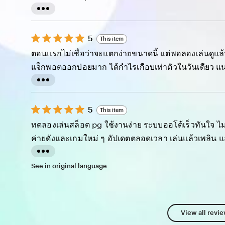
n
L
g
i
5
r
5
This item
s
out
e
ตอนแรกไม่เชื่อว่าจะแตกง่ายขนาดนี้ แต่พอลองเล่นดูแล้
of
t
5
v
แจ็กพอตออกบ่อยมาก ได้กำไรเกือบเท่าตัวในวันเดียว แ
i
stars
i
n
L
e
g
i
w
5
r
5
This item
s
out
b
e
ทดลองเล่นสล็อต pg ใช้งานง่าย ระบบออโต้เร็วทันใจ ไม
of
t
y
5
v
ค่ายดังและเกมใหม่ ๆ อัปเดตตลอดเวลา เล่นแล้วเพลิน แถ
i
stars
T
i
n
L
r
e
See in original language
g
i
a
w
r
s
c
b
e
t
y
y
v
i
View all revie
T
L
i