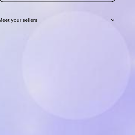
Meet your sellers