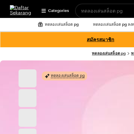
Skip
Search
ทดลอง
to
Categories
for
เล่น
Content
items
สล็อต
or
ทดลองเล่นสล็อต pg
ทดลองเล่นสล็อต pg ลงท
pg
shops
สมัครสมาชิก
ทดลองเล่นสล็อต pg
ท
ทดลองเล่นสล็อต pg