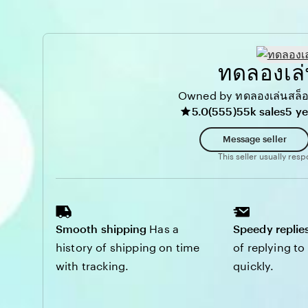
n
h
a
e
g
e
u
w
r
w
r
b
e
a
y
ทดลองเล่
v
M
k
i
Owned by ทดลองเล่นสล็
a
l
e
5.0
(555)
55k sales
5 ye
r
y
w
i
Message seller
b
a
This seller usually res
y
G
C
r
o
i
n
Smooth shipping
Has a
Speedy replie
l
n
history of shipping on time
of replying t
l
y
with tracking.
quickly.
o