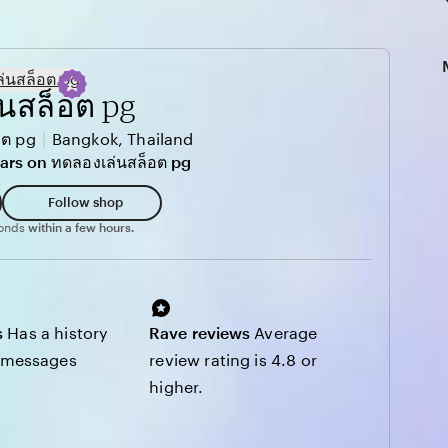
นสล็อต pg
อต pg
|
Bangkok, Thailand
ars on ทดลองเล่นสล็อต pg
Follow shop
ponds
within a few hours.
s
Has a history
Rave reviews
Average
o messages
review rating is 4.8 or
higher.