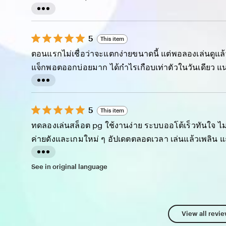
n
L
g
i
5
r
5
This item
s
out
e
ตอนแรกไม่เชื่อว่าจะแตกง่ายขนาดนี้ แต่พอลองเล่นดูแล้
of
t
5
v
แจ็กพอตออกบ่อยมาก ได้กำไรเกือบเท่าตัวในวันเดียว แ
i
stars
i
n
L
e
g
i
w
5
r
5
This item
s
out
b
e
ทดลองเล่นสล็อต pg ใช้งานง่าย ระบบออโต้เร็วทันใจ ไม
of
t
y
5
v
ค่ายดังและเกมใหม่ ๆ อัปเดตตลอดเวลา เล่นแล้วเพลิน แถ
i
stars
T
i
n
L
r
e
See in original language
g
i
a
w
r
s
c
b
e
t
y
y
v
i
View all revie
T
L
i