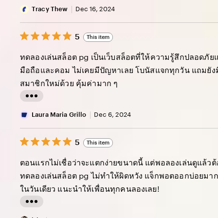
i
Tracy Thew
Dec 16, 2024
s
5
t
5
This item
out
i
of
ทดลองเล่นสล็อต pg เป็นเว็บสล็อตที่ให้ความรู้สึกปลอดภัยแล
5
n
stars
มือถือและคอม ไม่เคยมีปัญหาเลย โบนัสแจกทุกวัน แถมยัง
g
สมาชิกใหม่ด้วย คุ้มค่ามาก ๆ
r
e
L
v
i
Laura Maria Grillo
Dec 6, 2024
i
s
e
5
t
5
This item
out
w
i
of
ตอนแรกไม่เชื่อว่าจะแตกง่ายขนาดนี้ แต่พอลองเล่นดูแล้วต
5
b
n
stars
ทดลองเล่นสล็อต pg ไม่ทำให้ผิดหวัง แจ็กพอตออกบ่อยมาก 
y
g
ในวันเดียว แนะนำให้เพื่อนทุกคนลองเลย!
T
r
r
e
L