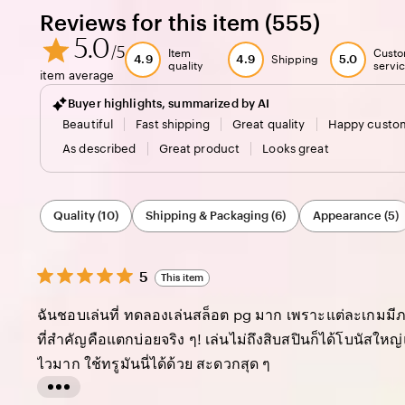
Reviews for this item (555)
5.0
/5
Item
Custo
4.9
4.9
5.0
Shipping
quality
servi
item average
Buyer highlights, summarized by AI
Beautiful
Fast shipping
Great quality
Happy custo
As described
Great product
Looks great
Filter
Quality (10)
Shipping & Packaging (6)
Appearance (5)
by
category
5
5
This item
out
of
ฉันชอบเล่นที่ ทดลองเล่นสล็อต pg มาก เพราะแต่ละเกมมี
5
stars
ที่สำคัญคือแตกบ่อยจริง ๆ! เล่นไม่ถึงสิบสปินก็ได้โบนัสให
ไวมาก ใช้ทรูมันนี่ได้ด้วย สะดวกสุด ๆ
L