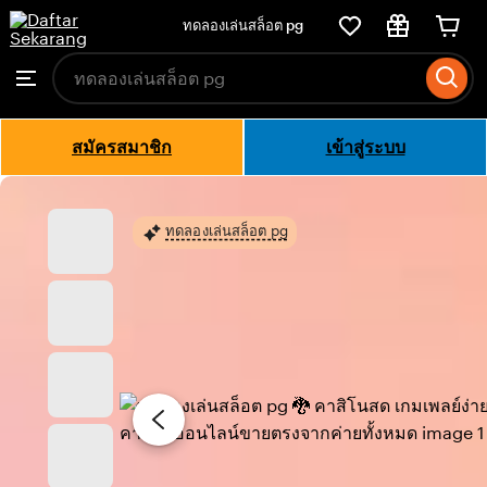
ทดลอง
ทดลองเล่นสล็อต pg
Skip
เล่น
to
Search
Browse
สล็อต
ontent
for
pg
items
or
สมัครสมาชิก
เข้าสู่ระบบ
shops
ทดลองเล่นสล็อต pg