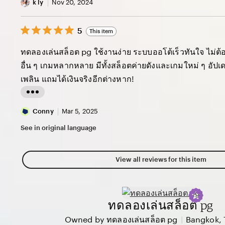
a
v
i
k ly
Nov 20, 2024
c
i
s
y
e
5
t
5
This item
out
T
w
i
of
ทดลองเล่นสล็อต pg ใช้งานง่าย ระบบออโต้เร็วทันใจ ไม่ต
5
h
b
n
stars
อื่น ๆ เกมหลากหลาย มีทั้งสล็อตค่ายดังและเกมใหม่ ๆ อัป
e
y
g
เพลิน แถมได้เงินจริงอีกต่างหาก!
w
L
r
a
e
L
u
v
i
Conny
Mar 5, 2025
r
i
s
See in original language
a
e
t
M
w
i
View all reviews for this item
a
b
n
r
y
g
i
k
r
ทดลองเล่นสล็อต pg
a
l
e
G
y
Owned by ทดลองเล่นสล็อต pg
|
Bangkok, 
v