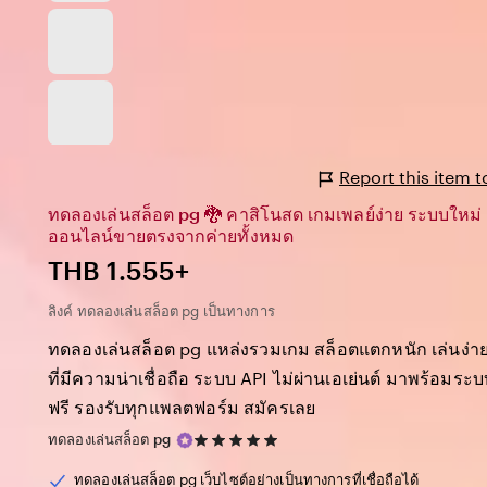
Report this item 
ทดลองเล่นสล็อต pg 🐉 คาสิโนสด เกมเพลย์ง่าย ระบบใหม่ 
ออนไลน์ขายตรงจากค่ายทั้งหมด
Price:
THB 1.555+
ลิงค์ ทดลองเล่นสล็อต pg เป็นทางการ
ทดลองเล่นสล็อต pg แหล่งรวมเกม สล็อตแตกหนัก เล่นง่าย ไ
ที่มีความน่าเชื่อถือ ระบบ API ไม่ผ่านเอเย่นต์ มาพร้อมร
ฟรี รองรับทุกแพลตฟอร์ม สมัครเลย
5
ทดลองเล่นสล็อต pg
out
of
ทดลองเล่นสล็อต pg เว็บไซต์อย่างเป็นทางการที่เชื่อถือได้