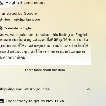
Height: 8 centimeters
the
full
Translated by Google
description
See in original language
Translate to English
Sorry, we could not translate this listing to English.
ทดลองเล่นสล็อต pg แล้วมอบสิ่งที่ดีที่สุดให้กับเรา มาใน
รูปแบบแอปที่ใช้งานง่ายคุณสามารถฝากและฝากโดยใช้
กระเป๋าเงินของคุณ ทำให้การฝากและถอนเงินง่ายและ
สะดวกกว่าที่เคย
Learn more about this item
Production partners
ทดลองเล่นสล็อต pg makes this item with help from
Paperworks, The Netherlands
View all
Shipping and return policies
Order today to get by
Nov 11-24