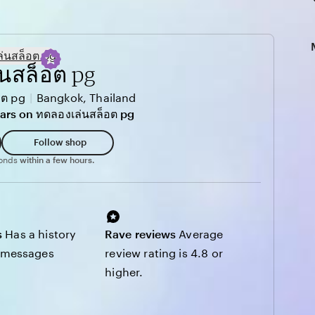
นสล็อต pg
อต pg
|
Bangkok, Thailand
ars on ทดลองเล่นสล็อต pg
Follow shop
ponds
within a few hours.
s
Has a history
Rave reviews
Average
o messages
review rating is 4.8 or
higher.