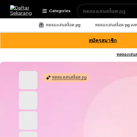
Skip
Search
ทดลอง
to
Categories
for
เล่น
Content
items
สล็อต
or
ทดลองเล่นสล็อต pg
ทดลองเล่นสล็อต pg ลงท
pg
shops
สมัครสมาชิก
ทดลองเล่นส
ทดลองเล่นสล็อต pg