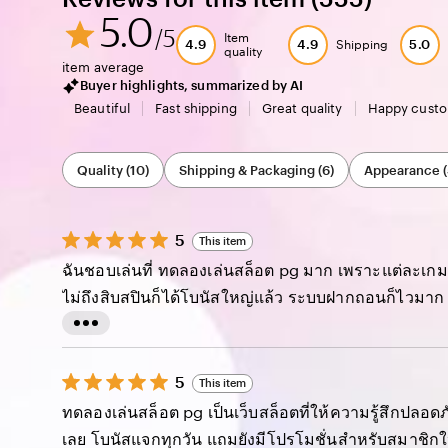
5.0
/5
Item
4.9
4.9
5.0
Shipping
quality
item average
Buyer highlights, summarized by AI
Beautiful
Fast shipping
Great quality
Happy cust
Filter
Quality (10)
Shipping & Packaging (6)
Appearance (
by
category
5
5
This item
out
ฉันชอบเล่นที่ ทดลองเล่นสล็อต pg มาก เพราะแต่ละเกมม
of
5
ไม่ถึงสิบสปินก็ได้โบนัสใหญ่แล้ว ระบบฝากถอนก็ไวมาก ใช
stars
L
i
5
5
This item
s
out
ทดลองเล่นสล็อต pg เป็นเว็บสล็อตที่ให้ความรู้สึกปลอด
of
t
5
เลย โบนัสแจกทุกวัน แถมยังมีโปรโมชั่นสำหรับสมาชิกให
i
stars