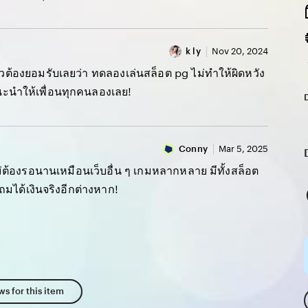
k ly
Nov 20, 2024
วต้องยอมรับเลยว่า ทดลองเล่นสล็อต pg ไม่ทำให้ผิดหวัง
นะนำให้เพื่อนทุกคนลองเลย!
D
Conny
Mar 5, 2025
่ต้องรอนานเหมือนเว็บอื่น ๆ เกมหลากหลาย มีทั้งสล็อต
มได้เงินจริงอีกต่างหาก!
ws for this item