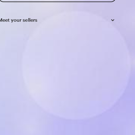
Meet your sellers