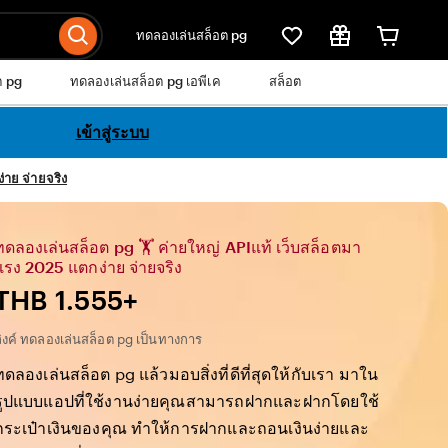
ทดลองเล่นสล็อต pg
ต pg
ทดลองเล่นสล็อต pg เอพีเค
สล็อต
เข้าสู่ระบบ
่าย จ่ายจริง
ทดลองเล่นสล็อต pg 🏋️ ค่ายใหญ่ APIแท้ เว็บสล็อตมา
แรง 2025 แตกง่าย จ่ายจริง
Price:
THB 1.555+
ิงค์ ทดลองเล่นสล็อต pg เป็นทางการ
ทดลองเล่นสล็อต pg แล้วมอบสิ่งที่ดีที่สุดให้กับเรา มาใน
รูปแบบแอปที่ใช้งานง่ายคุณสามารถฝากและฝากโดยใช้
กระเป๋าเงินของคุณ ทำให้การฝากและถอนเงินง่ายและ