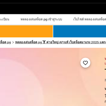
ะเบียน
ทดลองเล่นสล็อต pg เข้าสู่ระบบ
เว็บไซต์ ทดลองเล่นสล็อ
ล็อต pg
ทดลองเล่นสล็อต pg 🏋️ ค่ายใหญ่ APIแท้ เว็บสล็อตมาแรง 2025 แตกง
Add
to
Favorites
ล