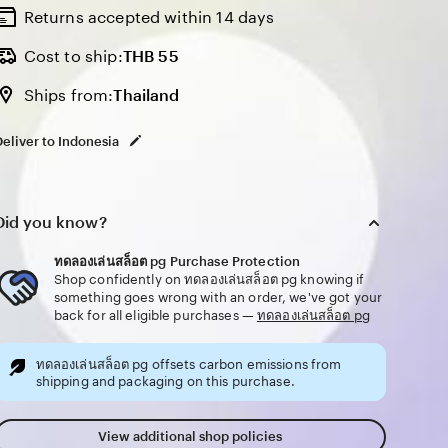
Returns accepted
within 14 days
Cost to ship:
THB
55
Ships from:
Thailand
eliver to Indonesia
Did you know?
ทดลองเล่นสล็อต pg Purchase Protection
Shop confidently on ทดลองเล่นสล็อต pg knowing if
something goes wrong with an order, we've got your
back for all eligible purchases —
ทดลองเล่นสล็อต pg
ทดลองเล่นสล็อต pg offsets carbon emissions from
shipping and packaging on this purchase.
View additional shop policies