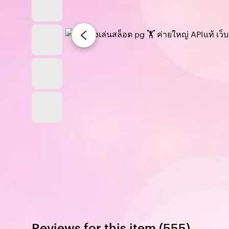
Reviews for this item (555)