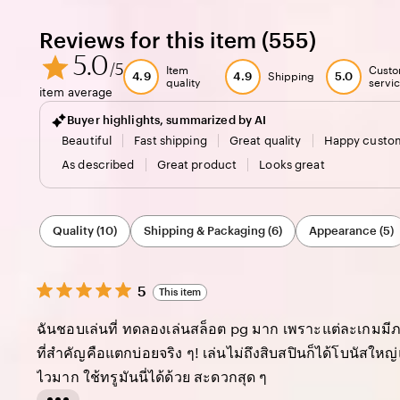
Reviews for this item (555)
5.0
/5
Item
Custo
4.9
4.9
5.0
Shipping
quality
servi
item average
Buyer highlights, summarized by AI
Beautiful
Fast shipping
Great quality
Happy custo
As described
Great product
Looks great
Filter
Quality (10)
Shipping & Packaging (6)
Appearance (5)
by
category
5
5
This item
out
of
ฉันชอบเล่นที่ ทดลองเล่นสล็อต pg มาก เพราะแต่ละเกมมี
5
stars
ที่สำคัญคือแตกบ่อยจริง ๆ! เล่นไม่ถึงสิบสปินก็ได้โบนัสให
ไวมาก ใช้ทรูมันนี่ได้ด้วย สะดวกสุด ๆ