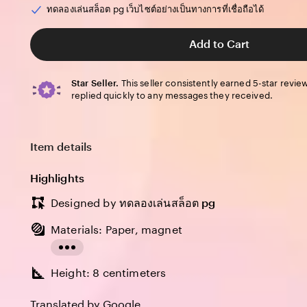
of
ทดลองเล่นสล็อต pg เว็บไซต์อย่างเป็นทางการที่เชื่อถือได้
5
stars
Add to Cart
Star Seller.
This seller consistently earned 5-star revie
replied quickly to any messages they received.
Item details
Highlights
Designed by
ทดลองเล่นสล็อต pg
Materials: Paper, magnet
Read
Height: 8 centimeters
the
full
Translated by Google