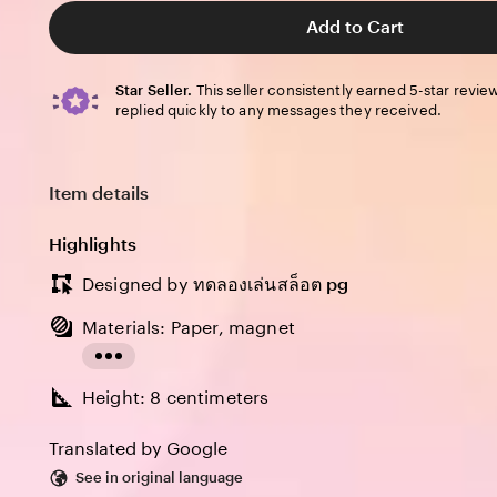
stars
Add to Cart
Star Seller.
This seller consistently earned 5-star revie
replied quickly to any messages they received.
Item details
Highlights
Designed by
ทดลองเล่นสล็อต pg
Materials: Paper, magnet
Read
Height: 8 centimeters
the
full
Translated by Google
description
See in original language