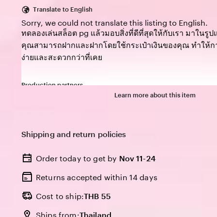
Translate to English
Sorry, we could not translate this listing to English.
ทดลองเล่นสล็อต pg แล้วมอบสิ่งที่ดีที่สุดให้กับเรา มาในรู
คุณสามารถฝากและฝากโดยใช้กระเป๋าเงินของคุณ ทำให้ก
ง่ายและสะดวกกว่าที่เคย
Production partners
Learn more about this item
ทดลองเล่นสล็อต pg makes this item with help from
Paperworks, The Netherlands
View all
Shipping and return policies
Order today to get by
Nov 11-24
Returns accepted
within 14 days
Cost to ship:
THB
55
Ships from:
Thailand