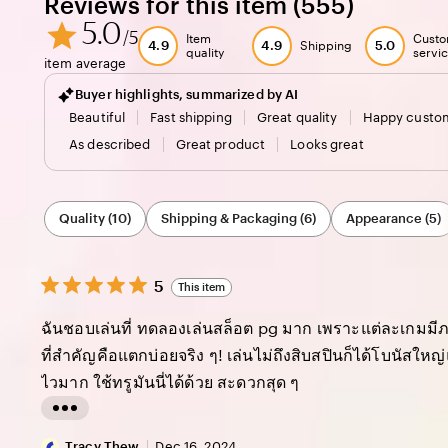
Reviews for this item (555)
5.0
/5
Item
Custo
4.9
4.9
5.0
Shipping
quality
servi
item average
Buyer highlights, summarized by AI
Beautiful
Fast shipping
Great quality
Happy custo
As described
Great product
Looks great
Filter
Quality (10)
Shipping & Packaging (6)
Appearance (5)
by
category
5
5
This item
out
of
ฉันชอบเล่นที่ ทดลองเล่นสล็อต pg มาก เพราะแต่ละเกมมี
5
stars
ที่สำคัญคือแตกบ่อยจริง ๆ! เล่นไม่ถึงสิบสปินก็ได้โบนัสให
ไวมาก ใช้ทรูมันนี่ได้ด้วย สะดวกสุด ๆ
L
i
Tracy Thew
Dec 16, 2024