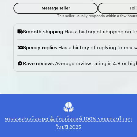
i
e
Message seller
Fol
l
w
This seller usually responds
within a few hours
l
b
o
Smooth shipping
Has a history of shipping on t
y
C
Speedy replies
Has a history of replying to mess
o
n
Rave reviews
Average review rating is 4.8 or hig
n
y
ทดลองเล่นสล็อต pg 🤽 เว็บสล็อตแท้ 100% ระบบถอนไว มา
ใหม่ปี 2025