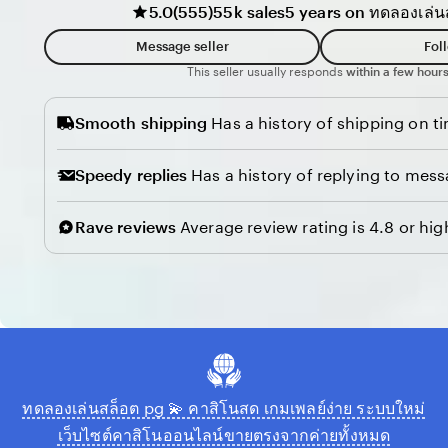
5.0
(555)
55k sales
5 years on ทดลองเล่น
r
i
i
e
Message seller
Fol
l
w
This seller usually responds
within a few hours
l
b
o
Smooth shipping
Has a history of shipping on t
y
C
Speedy replies
Has a history of replying to mess
o
n
Rave reviews
Average review rating is 4.8 or hig
n
y
ทดลองเล่นสล็อต pg 💫 คาสิโนสด เกมเพลย์ง่าย ระบบใหม่
เว็บไซต์คาสิโนออนไลน์ขายตรงจากค่ายทั้งหมด