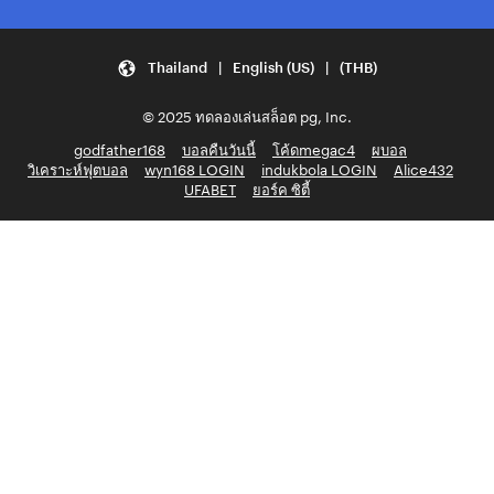
Thailand | English (US) | (THB)
© 2025 ทดลองเล่นสล็อต pg, Inc.
godfather168
บอลคืนวันนี้
โค้ดmegac4
ผบอล
วิเคราะห์ฟุตบอล
wyn168 LOGIN
indukbola LOGIN
Alice432
UFABET
ยอร์ค ซิตี้