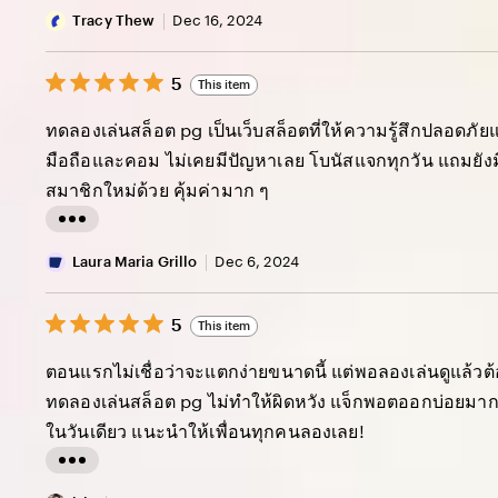
i
Tracy Thew
Dec 16, 2024
s
5
t
5
This item
out
i
of
ทดลองเล่นสล็อต pg เป็นเว็บสล็อตที่ให้ความรู้สึกปลอดภัยแล
5
n
stars
มือถือและคอม ไม่เคยมีปัญหาเลย โบนัสแจกทุกวัน แถมยัง
g
สมาชิกใหม่ด้วย คุ้มค่ามาก ๆ
r
e
L
v
i
Laura Maria Grillo
Dec 6, 2024
i
s
e
5
t
5
This item
out
w
i
of
ตอนแรกไม่เชื่อว่าจะแตกง่ายขนาดนี้ แต่พอลองเล่นดูแล้วต
5
b
n
stars
ทดลองเล่นสล็อต pg ไม่ทำให้ผิดหวัง แจ็กพอตออกบ่อยมาก 
y
g
ในวันเดียว แนะนำให้เพื่อนทุกคนลองเลย!
T
r
r
e
L