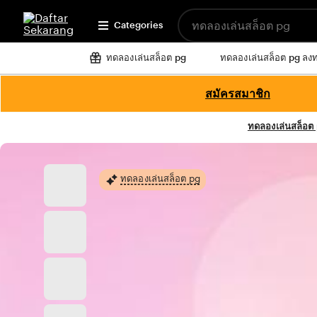
Skip
Search
ทดลอง
to
Categories
for
เล่น
Content
items
สล็อต
or
ทดลองเล่นสล็อต pg
ทดลองเล่นสล็อต pg ลงท
pg
shops
สมัครสมาชิก
ทดลองเล่นสล็อต
ทดลองเล่นสล็อต pg