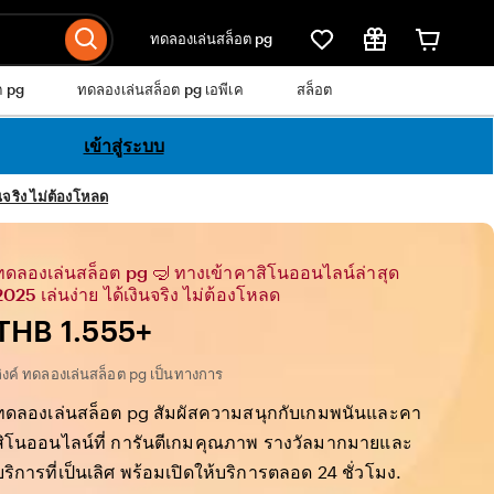
ทดลองเล่นสล็อต pg
ต pg
ทดลองเล่นสล็อต pg เอพีเค
สล็อต
เข้าสู่ระบบ
นจริง ไม่ต้องโหลด
ทดลองเล่นสล็อต pg 🤿 ทางเข้าคาสิโนออนไลน์ล่าสุด
2025 เล่นง่าย ได้เงินจริง ไม่ต้องโหลด
Price:
THB 1.555+
ิงค์ ทดลองเล่นสล็อต pg เป็นทางการ
ทดลองเล่นสล็อต pg สัมผัสความสนุกกับเกมพนันและคา
สิโนออนไลน์ที่ การันตีเกมคุณภาพ รางวัลมากมายและ
บริการที่เป็นเลิศ พร้อมเปิดให้บริการตลอด 24 ชั่วโมง.