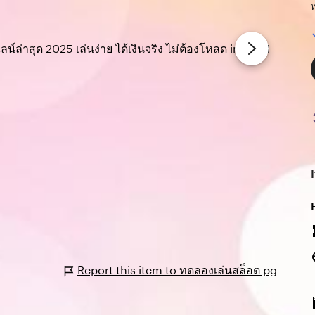
Report this item to ทดลองเล่นสล็อต pg