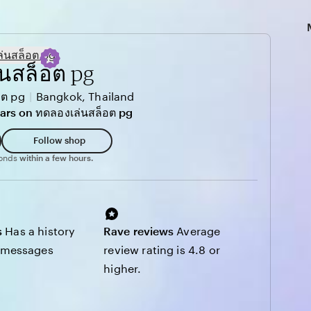
นสล็อต pg
อต pg
|
Bangkok, Thailand
ars on ทดลองเล่นสล็อต pg
Follow shop
ponds
within a few hours.
s
Has a history
Rave reviews
Average
o messages
review rating is 4.8 or
higher.