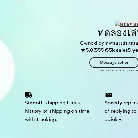
n
h
a
e
g
e
u
w
r
w
r
b
e
a
y
ทดลองเล่
v
M
k
i
Owned by ทดลองเล่นสล็
a
l
e
5.0
(555)
55k sales
5 ye
r
y
w
i
Message seller
b
a
This seller usually res
y
G
C
r
o
i
n
Smooth shipping
Has a
Speedy replie
l
n
history of shipping on time
of replying t
l
y
with tracking.
quickly.
o