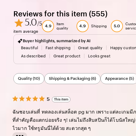
Reviews for this item (555)
5.0
/5
Item
Custo
4.9
4.9
5.0
Shipping
quality
servi
item average
Buyer highlights, summarized by AI
Beautiful
Fast shipping
Great quality
Happy custo
As described
Great product
Looks great
Filter
Quality (10)
Shipping & Packaging (6)
Appearance (5)
by
category
5
5
This item
out
of
ฉันชอบเล่นที่ ทดลองเล่นสล็อต pg มาก เพราะแต่ละเกมมี
5
stars
ที่สำคัญคือแตกบ่อยจริง ๆ! เล่นไม่ถึงสิบสปินก็ได้โบนัสให
ไวมาก ใช้ทรูมันนี่ได้ด้วย สะดวกสุด ๆ