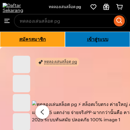
ทดลอง
ทดลองเล่นสล็อต pg
Skip
เล่น
to
Search
Browse
สล็อต
ontent
for
pg
items
or
สมัครสมาชิก
เข้าสู่ระบบ
shops
ทดลองเล่นสล็อต pg