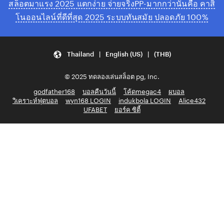
สล็อตมาแรง 2025 แตกง่าย จ่ายจริงPP-มากกว่านั้นคือ คาสิ
โนออนไลน์ที่ดีที่สุด 2025 ระบบทันสมัย ปลอดภัย 100%
Thailand | English (US) | (THB)
© 2025 ทดลองเล่นสล็อต pg, Inc.
godfather168
บอลคืนวันนี้
โค้ดmegac4
ผบอล
วิเคราะห์ฟุตบอล
wyn168 LOGIN
indukbola LOGIN
Alice432
UFABET
ยอร์ค ซิตี้