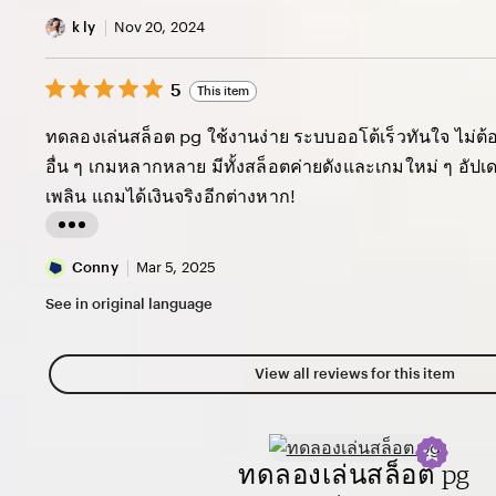
a
v
i
k ly
Nov 20, 2024
c
i
s
y
e
5
t
5
This item
out
T
w
i
of
ทดลองเล่นสล็อต pg ใช้งานง่าย ระบบออโต้เร็วทันใจ ไม่ต
5
h
b
n
stars
อื่น ๆ เกมหลากหลาย มีทั้งสล็อตค่ายดังและเกมใหม่ ๆ อัป
e
y
g
เพลิน แถมได้เงินจริงอีกต่างหาก!
w
L
r
a
e
L
u
v
i
Conny
Mar 5, 2025
r
i
s
See in original language
a
e
t
M
w
i
View all reviews for this item
a
b
n
r
y
g
i
k
r
ทดลองเล่นสล็อต pg
a
l
e