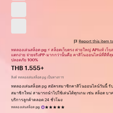
Report this item 
ทดลองเล่นสล็อต pg ⚡ สล็อตเว็บตรง ค่ายใหญ่ APIแท้ เว็
แตกง่าย จ่ายจริงPP-มากกว่านั้นคือ คาสิโนออนไลน์ที่ดีที่
ปลอดภัย 100%
Price:
THB 1.555+
ลิงค์ ทดลองเล่นสล็อต pg เป็นทางการ
ทดลองเล่นสล็อต pg สมัครสมาชิกคาสิโนออนไลน์วันนี้ รับ
สมาชิกใหม่ สามารถนำไปใช้เล่นได้ทุกเกม เช่น สล็อต บาคา
บริการลูกค้าตลอด 24 ชั่วโมง
5
ทดลองเล่นสล็อต pg
out