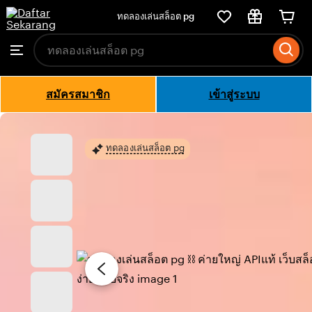
ทดลอง
ทดลองเล่นสล็อต pg
Skip
เล่น
to
Search
Browse
สล็อต
ontent
for
pg
items
or
สมัครสมาชิก
เข้าสู่ระบบ
shops
ทดลองเล่นสล็อต pg