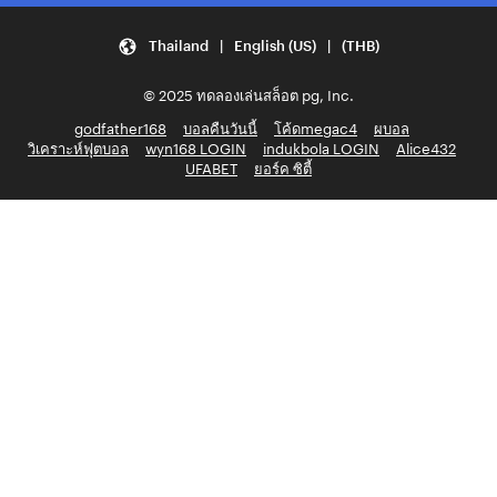
Thailand | English (US) | (THB)
© 2025 ทดลองเล่นสล็อต pg, Inc.
godfather168
บอลคืนวันนี้
โค้ดmegac4
ผบอล
วิเคราะห์ฟุตบอล
wyn168 LOGIN
indukbola LOGIN
Alice432
UFABET
ยอร์ค ซิตี้