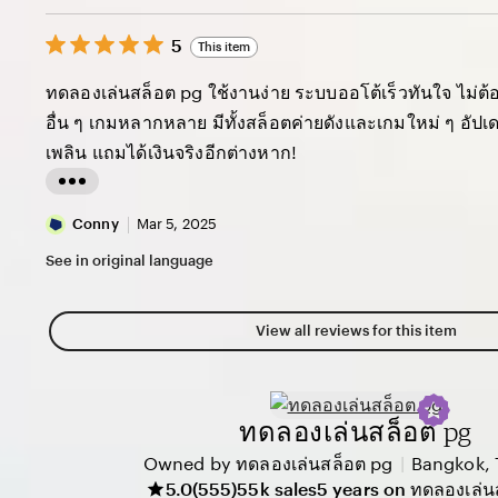
c
i
s
y
e
5
t
5
This item
out
T
w
i
of
ทดลองเล่นสล็อต pg ใช้งานง่าย ระบบออโต้เร็วทันใจ ไม่ต
5
h
b
n
stars
อื่น ๆ เกมหลากหลาย มีทั้งสล็อตค่ายดังและเกมใหม่ ๆ อัป
e
y
g
เพลิน แถมได้เงินจริงอีกต่างหาก!
w
L
r
a
e
L
u
v
i
Conny
Mar 5, 2025
r
i
s
See in original language
a
e
t
M
w
i
View all reviews for this item
a
b
n
r
y
g
i
k
r
ทดลองเล่นสล็อต pg
a
l
e
G
y
Owned by ทดลองเล่นสล็อต pg
|
Bangkok, 
v
5.0
(555)
55k sales
5 years on ทดลองเล่น
r
i