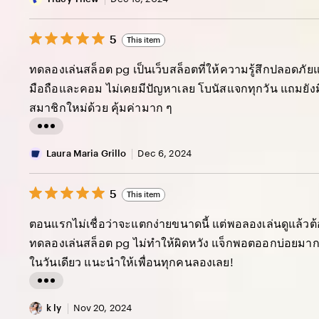
s
5
t
5
This item
out
i
of
ทดลองเล่นสล็อต pg เป็นเว็บสล็อตที่ให้ความรู้สึกปลอดภัยแล
5
n
stars
มือถือและคอม ไม่เคยมีปัญหาเลย โบนัสแจกทุกวัน แถมยัง
g
สมาชิกใหม่ด้วย คุ้มค่ามาก ๆ
r
e
L
v
i
Laura Maria Grillo
Dec 6, 2024
i
s
e
5
t
5
This item
out
w
i
of
ตอนแรกไม่เชื่อว่าจะแตกง่ายขนาดนี้ แต่พอลองเล่นดูแล้วต
5
b
n
stars
ทดลองเล่นสล็อต pg ไม่ทำให้ผิดหวัง แจ็กพอตออกบ่อยมาก 
y
g
ในวันเดียว แนะนำให้เพื่อนทุกคนลองเลย!
T
r
r
e
L
a
v
i
k ly
Nov 20, 2024