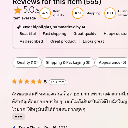
Reviews for this item (555)
5.0
/5
Item
Custo
4.9
4.9
5.0
Shipping
quality
servi
item average
Buyer highlights, summarized by AI
Beautiful
Fast shipping
Great quality
Happy custo
As described
Great product
Looks great
Filter
Quality (10)
Shipping & Packaging (6)
Appearance (5)
by
category
5
5
This item
out
of
ฉันชอบเล่นที่ ทดลองเล่นสล็อต pg มาก เพราะแต่ละเกมมี
5
stars
ที่สำคัญคือแตกบ่อยจริง ๆ! เล่นไม่ถึงสิบสปินก็ได้โบนัสให
ไวมาก ใช้ทรูมันนี่ได้ด้วย สะดวกสุด ๆ
L
i
Tracy Thew
Dec 16, 2024