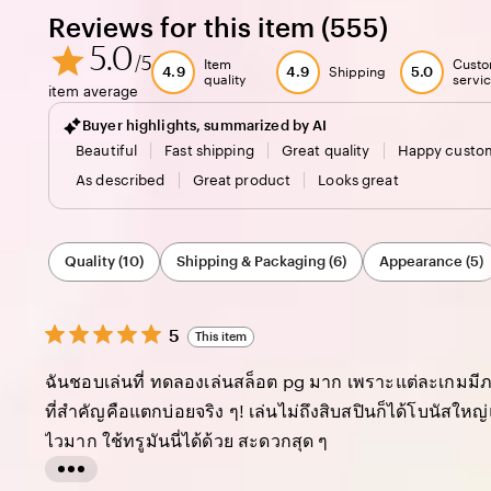
Reviews for this item (555)
5.0
/5
Item
Custo
4.9
4.9
5.0
Shipping
quality
servi
item average
Buyer highlights, summarized by AI
Beautiful
Fast shipping
Great quality
Happy custo
As described
Great product
Looks great
Filter
Quality (10)
Shipping & Packaging (6)
Appearance (5)
by
category
5
5
This item
out
of
ฉันชอบเล่นที่ ทดลองเล่นสล็อต pg มาก เพราะแต่ละเกมมี
5
stars
ที่สำคัญคือแตกบ่อยจริง ๆ! เล่นไม่ถึงสิบสปินก็ได้โบนัสให
ไวมาก ใช้ทรูมันนี่ได้ด้วย สะดวกสุด ๆ
L