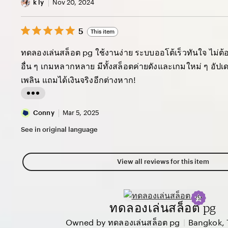
a
v
i
k ly
Nov 20, 2024
c
i
s
y
e
5
t
5
This item
out
T
w
i
of
ทดลองเล่นสล็อต pg ใช้งานง่าย ระบบออโต้เร็วทันใจ ไม่ต
5
h
b
n
stars
อื่น ๆ เกมหลากหลาย มีทั้งสล็อตค่ายดังและเกมใหม่ ๆ อัป
e
y
g
เพลิน แถมได้เงินจริงอีกต่างหาก!
w
L
r
a
e
L
u
v
i
Conny
Mar 5, 2025
r
i
s
See in original language
a
e
t
M
w
i
View all reviews for this item
a
b
n
r
y
g
i
k
r
ทดลองเล่นสล็อต pg
a
l
e
G
y
Owned by ทดลองเล่นสล็อต pg
|
Bangkok, 
v