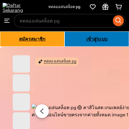
ทดลอง
ทดลองเล่นสล็อต pg
Skip
เล่น
to
Search
Browse
สล็อต
ontent
for
pg
items
or
สมัครสมาชิก
เข้าสู่ระบบ
shops
ทดลองเล่นสล็อต pg