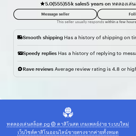
5.0
(555)
55k sales
5 years on ทดลองเล่น
r
i
i
e
Message seller
Fol
l
w
This seller usually responds
within a few hours
l
b
o
Smooth shipping
Has a history of shipping on t
y
C
Speedy replies
Has a history of replying to mess
o
n
Rave reviews
Average review rating is 4.8 or hig
n
y
ทดลองเล่นสล็อต pg 🏐 คาสิโนสด เกมเพลย์ง่าย ระบบใหม่
เว็บไซต์คาสิโนออนไลน์ขายตรงจากค่ายทั้งหมด