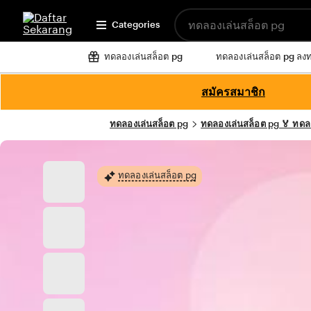
Skip
Search
ทดลอง
to
Categories
for
เล่น
Content
items
สล็อต
or
ทดลองเล่นสล็อต pg
ทดลองเล่นสล็อต pg ลงท
pg
shops
สมัครสมาชิก
ทดลองเล่นสล็อต pg
ทดลองเล่นสล็อต pg 🏅 ทดลอ
ทดลองเล่นสล็อต pg