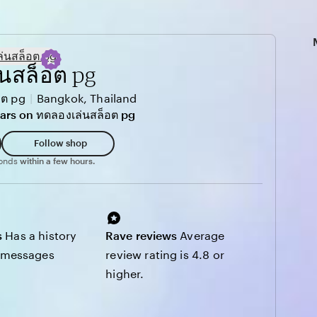
นสล็อต pg
อต pg
|
Bangkok, Thailand
ars on ทดลองเล่นสล็อต pg
Follow shop
ponds
within a few hours.
s
Has a history
Rave reviews
Average
o messages
review rating is 4.8 or
higher.