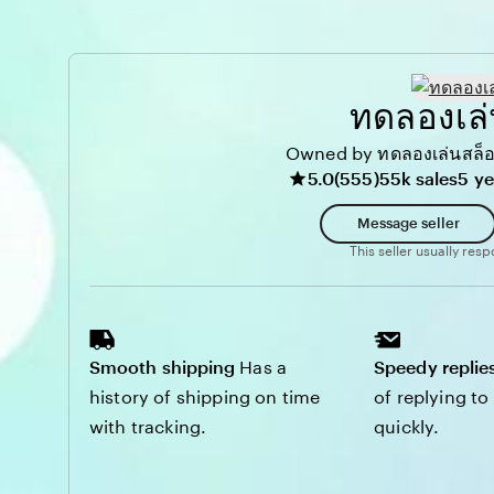
n
h
a
e
g
e
u
w
r
w
r
b
e
a
y
ทดลองเล่
v
M
k
i
Owned by ทดลองเล่นสล็
a
l
e
5.0
(555)
55k sales
5 ye
r
y
w
i
Message seller
b
a
This seller usually res
y
G
C
r
o
i
n
Smooth shipping
Has a
Speedy replie
l
n
history of shipping on time
of replying t
l
y
with tracking.
quickly.
o