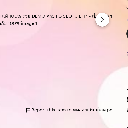
Report this item to ทดลองเล่นสล็อต pg