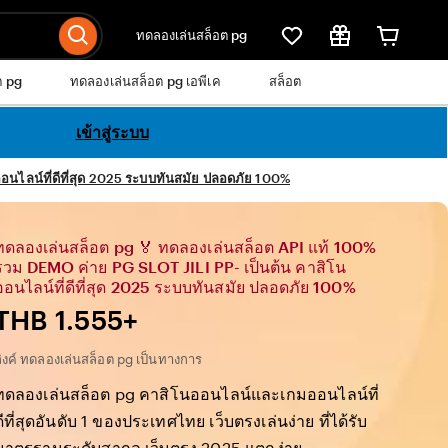
ทดลองเล่นสล็อต pg
ต pg
ทดลองเล่นสล็อต pg เอพีเค
สล็อต
เข้าสู่ระบบ
นไลน์ที่ดีที่สุด 2025 ระบบทันสมัย ปลอดภัย 100%
ทดลองเล่นสล็อต pg 🏅 ทดลองเล่นสล็อต API แท้ 100%
รวม DEMO ค่าย PG SLOT JILI PP- เป็นต้น คาสิโน
ออนไลน์ที่ดีที่สุด 2025 ระบบทันสมัย ปลอดภัย 100%
Price:
THB 1.555+
ิงค์ ทดลองเล่นสล็อต pg เป็นทางการ
ทดลองเล่นสล็อต pg คาสิโนออนไลน์และเกมออนไลน์ที่
ดีที่สุดอันดับ 1 ของประเทศไทย เว็บตรงเล่นง่าย ที่ได้รับ