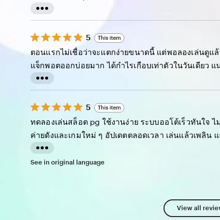
n
L
g
i
5
r
5
This item
s
out
e
ตอนแรกไม่เชื่อว่าจะแตกง่ายขนาดนี้ แต่พอลองเล่นดูแล้
of
t
5
v
แจ็กพอตออกบ่อยมาก ได้กำไรเกือบเท่าตัวในวันเดียว แ
i
stars
i
n
L
e
g
i
w
5
r
5
This item
s
out
b
e
ทดลองเล่นสล็อต pg ใช้งานง่าย ระบบออโต้เร็วทันใจ ไม
of
t
y
5
v
ค่ายดังและเกมใหม่ ๆ อัปเดตตลอดเวลา เล่นแล้วเพลิน แถ
i
stars
T
i
n
L
r
e
See in original language
g
i
a
w
r
s
c
b
e
t
y
y
v
i
View all revie
T
L
i