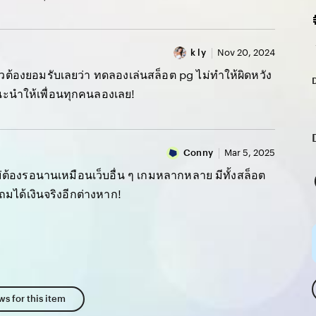
k ly
Nov 20, 2024
วต้องยอมรับเลยว่า ทดลองเล่นสล็อต pg ไม่ทำให้ผิดหวัง
D
นะนำให้เพื่อนทุกคนลองเลย!
Conny
Mar 5, 2025
่ต้องรอนานเหมือนเว็บอื่น ๆ เกมหลากหลาย มีทั้งสล็อต
มได้เงินจริงอีกต่างหาก!
ws for this item