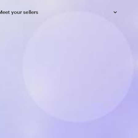
Meet your sellers