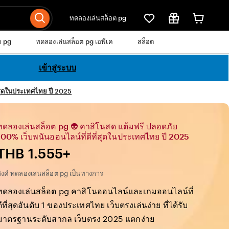
ทดลองเล่นสล็อต pg
ต pg
ทดลองเล่นสล็อต pg เอพีเค
สล็อต
เข้าสู่ระบบ
่สุดในประเทศไทย ปี 2025
ทดลองเล่นสล็อต pg 👽 คาสิโนสด แต้มฟรี ปลอดภัย
100% เว็บพนันออนไลน์ที่ดีที่สุดในประเทศไทย ปี 2025
Price:
THB 1.555+
ิงค์ ทดลองเล่นสล็อต pg เป็นทางการ
ทดลองเล่นสล็อต pg คาสิโนออนไลน์และเกมออนไลน์ที่
ดีที่สุดอันดับ 1 ของประเทศไทย เว็บตรงเล่นง่าย ที่ได้รับ
มาตรฐานระดับสากล เว็บตรง 2025 แตกง่าย