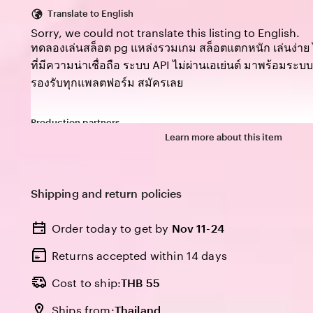
Translate to English
Sorry, we could not translate this listing to English.
ทดลองเล่นสล็อต pg แหล่งรวมเกม สล็อตแตกหนัก เล่นง่าย ได
ที่มีความน่าเชื่อถือ ระบบ API ไม่ผ่านเอเย่นต์ มาพร้อมระ
รองรับทุกแพลตฟอร์ม สมัครเลย
Production partners
Learn more about this item
ทดลองเล่นสล็อต pg makes this item with help from
Paperworks, The Netherlands
View all
Shipping and return policies
Order today to get by
Nov 11-24
Returns accepted
within 14 days
Cost to ship:
THB
55
Ships from:
Thailand