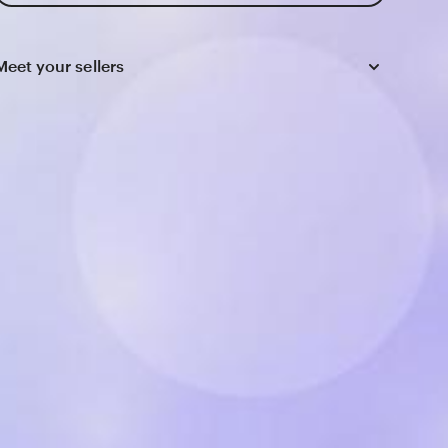
Meet your sellers