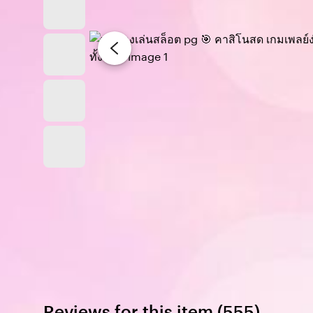
Reviews for this item (555)