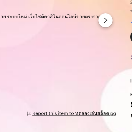
Report this item to ทดลองเล่นสล็อต pg