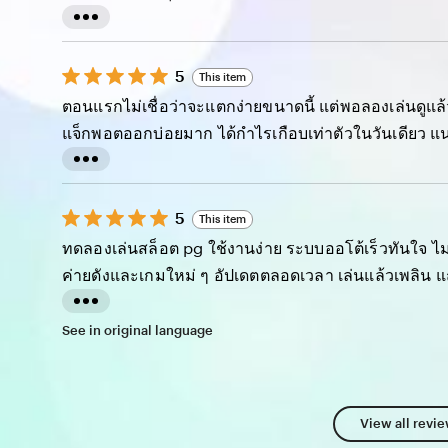
n
L
g
i
5
r
5
This item
s
out
e
ตอนแรกไม่เชื่อว่าจะแตกง่ายขนาดนี้ แต่พอลองเล่นดูแล้
of
t
5
v
แจ็กพอตออกบ่อยมาก ได้กำไรเกือบเท่าตัวในวันเดียว แ
i
stars
i
n
L
e
g
i
w
5
r
5
This item
s
out
b
e
ทดลองเล่นสล็อต pg ใช้งานง่าย ระบบออโต้เร็วทันใจ ไม
of
t
y
5
v
ค่ายดังและเกมใหม่ ๆ อัปเดตตลอดเวลา เล่นแล้วเพลิน แถ
i
stars
T
i
n
L
r
e
See in original language
g
i
a
w
r
s
c
b
e
t
y
y
v
i
View all revie
T
L
i