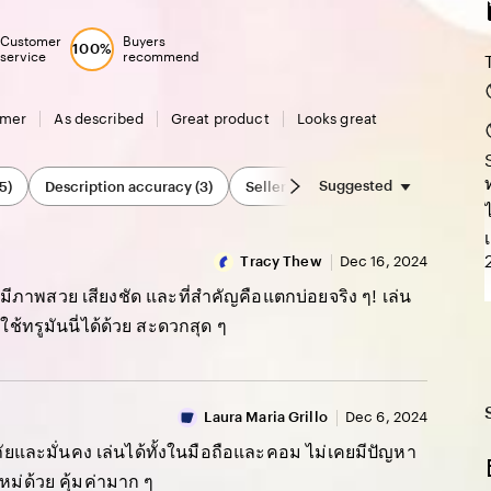
Customer
Buyers
100%
service
recommend
omer
As described
Great product
Looks great
Suggested
5)
Description accuracy (3)
Seller service (2)
Sizing & Fit (1)
Tracy Thew
Dec 16, 2024
ีภาพสวย เสียงชัด และที่สำคัญคือแตกบ่อยจริง ๆ! เล่น
้ทรูมันนี่ได้ด้วย สะดวกสุด ๆ
Laura Maria Grillo
Dec 6, 2024
ภัยและมั่นคง เล่นได้ทั้งในมือถือและคอม ไม่เคยมีปัญหา
ม่ด้วย คุ้มค่ามาก ๆ