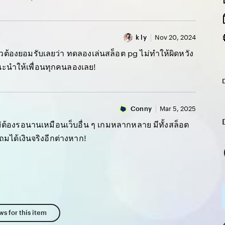
k ly
Nov 20, 2024
วต้องยอมรับเลยว่า ทดลองเล่นสล็อต pg ไม่ทำให้ผิดหวัง
นะนำให้เพื่อนทุกคนลองเลย!
D
Conny
Mar 5, 2025
่ต้องรอนานเหมือนเว็บอื่น ๆ เกมหลากหลาย มีทั้งสล็อต
มได้เงินจริงอีกต่างหาก!
ws for this item