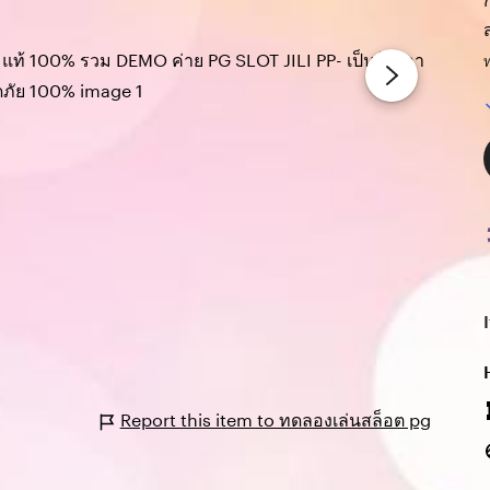
Report this item to ทดลองเล่นสล็อต pg