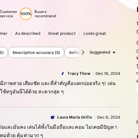
Customer
Buyers
100%
service
recommend
omer
As described
Great product
Looks great
Suggested
5)
Description accuracy (3)
Seller service (2)
Sizing & Fit (1)
Tracy Thew
Dec 16, 2024
ีภาพสวย เสียงชัด และที่สำคัญคือแตกบ่อยจริง ๆ! เล่น
้ทรูมันนี่ได้ด้วย สะดวกสุด ๆ
Laura Maria Grillo
Dec 6, 2024
ภัยและมั่นคง เล่นได้ทั้งในมือถือและคอม ไม่เคยมีปัญหา
ม่ด้วย คุ้มค่ามาก ๆ