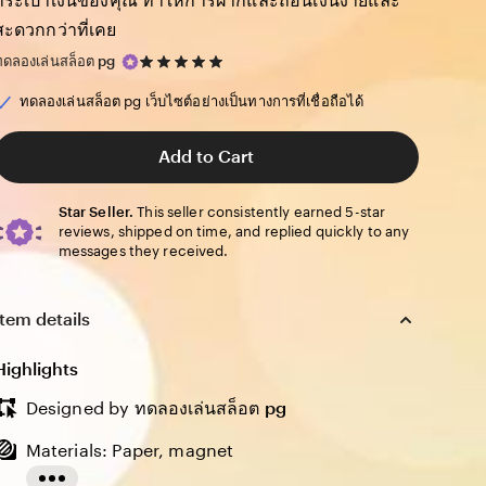
กระเป๋าเงินของคุณ ทำให้การฝากและถอนเงินง่ายและ
สะดวกกว่าที่เคย
5
ทดลองเล่นสล็อต pg
out
of
ทดลองเล่นสล็อต pg เว็บไซต์อย่างเป็นทางการที่เชื่อถือได้
5
stars
Add to Cart
Star Seller.
This seller consistently earned 5-star
reviews, shipped on time, and replied quickly to any
messages they received.
Item details
Highlights
Designed by
ทดลองเล่นสล็อต pg
Materials: Paper, magnet