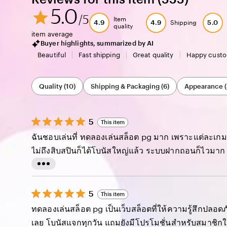
5.0
/5
Item
4.9
4.9
5.0
Shipping
quality
item average
Buyer highlights, summarized by AI
Beautiful
Fast shipping
Great quality
Happy cust
Filter
Quality (10)
Shipping & Packaging (6)
Appearance (
by
category
5
5
This item
out
ฉันชอบเล่นที่ ทดลองเล่นสล็อต pg มาก เพราะแต่ละเกมม
of
5
ไม่ถึงสิบสปินก็ได้โบนัสใหญ่แล้ว ระบบฝากถอนก็ไวมาก ใช
stars
L
i
5
5
This item
s
out
ทดลองเล่นสล็อต pg เป็นเว็บสล็อตที่ให้ความรู้สึกปลอด
of
t
5
เลย โบนัสแจกทุกวัน แถมยังมีโปรโมชั่นสำหรับสมาชิกให
i
stars