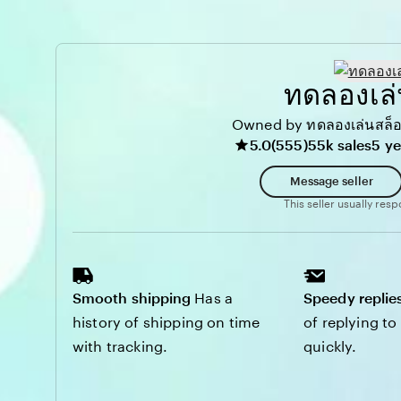
n
h
a
e
g
e
u
w
r
w
r
b
e
a
y
ทดลองเล่
v
M
k
i
Owned by ทดลองเล่นสล็
a
l
e
5.0
(555)
55k sales
5 ye
r
y
w
i
Message seller
b
a
This seller usually res
y
G
C
r
o
i
n
Smooth shipping
Has a
Speedy replie
l
n
history of shipping on time
of replying t
l
y
with tracking.
quickly.
o