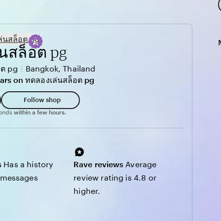
นสล็อต pg
อต pg
|
Bangkok, Thailand
ars on ทดลองเล่นสล็อต pg
Follow shop
ponds
within a few hours.
s
Has a history
Rave reviews
Average
o messages
review rating is 4.8 or
higher.