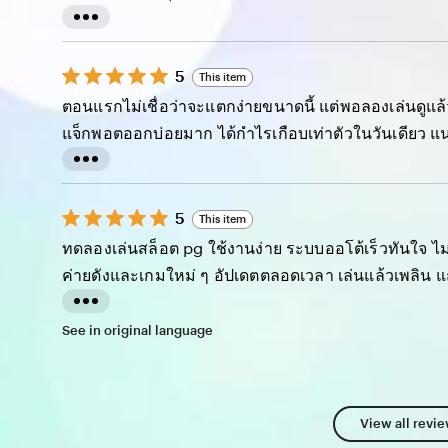
n
L
g
i
5
r
5
This item
s
out
e
ตอนแรกไม่เชื่อว่าจะแตกง่ายขนาดนี้ แต่พอลองเล่นดูแล้
of
t
5
v
แจ็กพอตออกบ่อยมาก ได้กำไรเกือบเท่าตัวในวันเดียว แ
i
stars
i
n
L
e
g
i
w
5
r
5
This item
s
out
b
e
ทดลองเล่นสล็อต pg ใช้งานง่าย ระบบออโต้เร็วทันใจ ไม
of
t
y
5
v
ค่ายดังและเกมใหม่ ๆ อัปเดตตลอดเวลา เล่นแล้วเพลิน แถ
i
stars
T
i
n
L
r
e
See in original language
g
i
a
w
r
s
c
b
e
t
y
y
v
i
View all revie
T
L
i