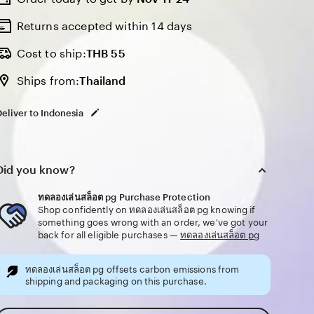
Returns accepted
within 14 days
Cost to ship:
THB
55
Ships from:
Thailand
eliver to Indonesia
Did you know?
ทดลองเล่นสล็อต pg Purchase Protection
Shop confidently on ทดลองเล่นสล็อต pg knowing if
something goes wrong with an order, we've got your
back for all eligible purchases —
ทดลองเล่นสล็อต pg
ทดลองเล่นสล็อต pg offsets carbon emissions from
shipping and packaging on this purchase.