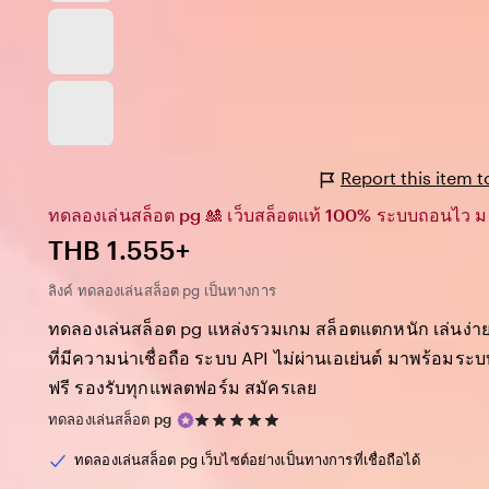
Report this item 
ทดลองเล่นสล็อต pg 🎎 เว็บสล็อตแท้ 100% ระบบถอนไว ม
Price:
THB 1.555+
ลิงค์ ทดลองเล่นสล็อต pg เป็นทางการ
ทดลองเล่นสล็อต pg แหล่งรวมเกม สล็อตแตกหนัก เล่นง่าย ไ
ที่มีความน่าเชื่อถือ ระบบ API ไม่ผ่านเอเย่นต์ มาพร้อมร
ฟรี รองรับทุกแพลตฟอร์ม สมัครเลย
5
ทดลองเล่นสล็อต pg
out
of
ทดลองเล่นสล็อต pg เว็บไซต์อย่างเป็นทางการที่เชื่อถือได้
5