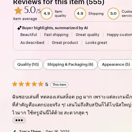
Reviews for this item (555)
5.0
/5
Item
Custo
4.9
4.9
5.0
Shipping
quality
servi
item average
Buyer highlights, summarized by AI
Beautiful
Fast shipping
Great quality
Happy custo
As described
Great product
Looks great
Filter
Quality (10)
Shipping & Packaging (6)
Appearance (5)
by
category
5
5
This item
out
of
ฉันชอบเล่นที่ ทดลองเล่นสล็อต pg มาก เพราะแต่ละเกมมี
5
stars
ที่สำคัญคือแตกบ่อยจริง ๆ! เล่นไม่ถึงสิบสปินก็ได้โบนัสให
ไวมาก ใช้ทรูมันนี่ได้ด้วย สะดวกสุด ๆ
L
i
Tracy Thew
Dec 16, 2024