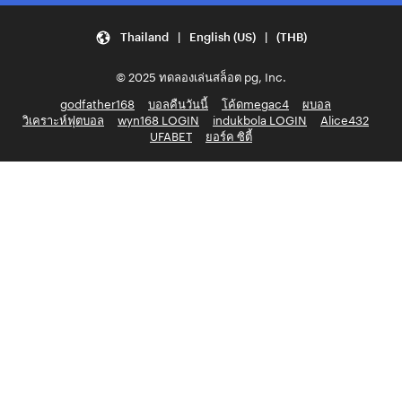
Thailand | English (US) | (THB)
© 2025 ทดลองเล่นสล็อต pg, Inc.
godfather168
บอลคืนวันนี้
โค้ดmegac4
ผบอล
วิเคราะห์ฟุตบอล
wyn168 LOGIN
indukbola LOGIN
Alice432
UFABET
ยอร์ค ซิตี้