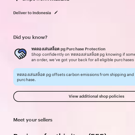
Deliver to Indonesia
Did you know?
ทดลองเล่นสล็อต pg Purchase Protection
Shop confidently on ทดลองเล่นสล็อต pg knowing if som
an order, we've got your back for all eligible purchase
ทดลองเล่นสล็อต pg offsets carbon emissions from shipping and
purchase.
View additional shop policies
Meet your sellers