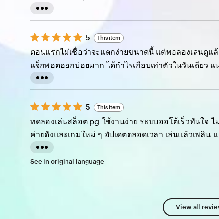
n
L
g
i
5
r
5
This item
s
out
e
ตอนแรกไม่เชื่อว่าจะแตกง่ายขนาดนี้ แต่พอลองเล่นดูแล้
of
t
5
v
แจ็กพอตออกบ่อยมาก ได้กำไรเกือบเท่าตัวในวันเดียว แ
i
stars
i
n
L
e
g
i
w
5
r
5
This item
s
out
b
e
ทดลองเล่นสล็อต pg ใช้งานง่าย ระบบออโต้เร็วทันใจ ไม
of
t
y
5
v
ค่ายดังและเกมใหม่ ๆ อัปเดตตลอดเวลา เล่นแล้วเพลิน แถ
i
stars
T
i
n
L
r
e
See in original language
g
i
a
w
r
s
c
b
e
t
y
y
v
i
View all revie
T
L
i