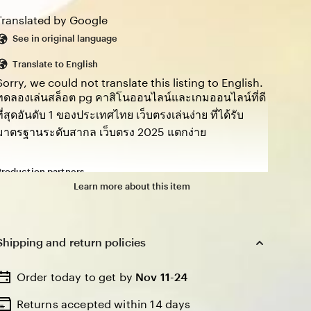
full
Translated by Google
description
See in original language
Translate to English
Sorry, we could not translate this listing to English.
ทดลองเล่นสล็อต pg คาสิโนออนไลน์และเกมออนไลน์ที่ดี
ที่สุดอันดับ 1 ของประเทศไทย เว็บตรงเล่นง่าย ที่ได้รับ
มาตรฐานระดับสากล เว็บตรง 2025 แตกง่าย
Production partners
Learn more about this item
ทดลองเล่นสล็อต pg makes this item with help from
Paperworks, The Netherlands
View all
Shipping and return policies
Order today to get by
Nov 11-24
Returns accepted
within 14 days