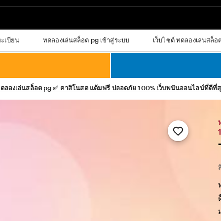
ะเบียน
ทดลองเล่นสล็อต pg เข้าสู่ระบบ
เว็บไซต์ ทดลองเล่นสล็อ
ดลองเล่นสล็อต pg ✅ คาสิโนสด แต้มฟรี ปลอดภัย 100% เว็บพนันออนไลน์ที่ดีที
Add
to
Favorites
ล