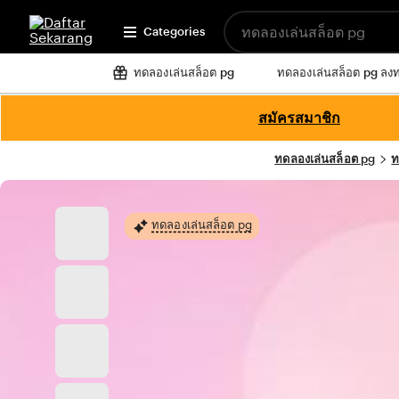
Skip
Search
ทดลอง
to
Categories
for
เล่น
Content
items
สล็อต
or
ทดลองเล่นสล็อต pg
ทดลองเล่นสล็อต pg ลงท
pg
shops
สมัครสมาชิก
ทดลองเล่นสล็อต pg
ท
ทดลองเล่นสล็อต pg