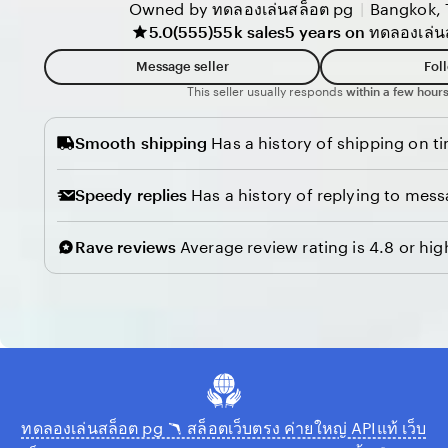
G
y
Owned by ทดลองเล่นสล็อต pg
|
Bangkok, 
v
5.0
(555)
55k sales
5 years on ทดลองเล่น
r
i
i
e
Message seller
Fol
l
w
This seller usually responds
within a few hours
l
b
o
Smooth shipping
Has a history of shipping on t
y
C
Speedy replies
Has a history of replying to mess
o
n
Rave reviews
Average review rating is 4.8 or hig
n
y
ทดลองเล่นสล็อต pg 🪃 สล็อตเว็บตรง ค่ายใหญ่ APIแท้ เว็บ