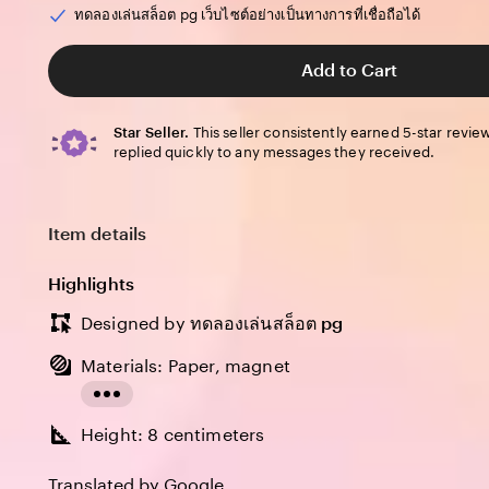
of
ทดลองเล่นสล็อต pg เว็บไซต์อย่างเป็นทางการที่เชื่อถือได้
5
stars
Add to Cart
Star Seller.
This seller consistently earned 5-star revie
replied quickly to any messages they received.
Item details
Highlights
Designed by
ทดลองเล่นสล็อต pg
Materials: Paper, magnet
Read
Height: 8 centimeters
the
full
Translated by Google