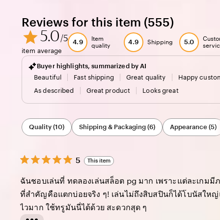
Reviews for this item (555)
5.0
/5
Item
Custo
4.9
4.9
5.0
Shipping
quality
servi
item average
Buyer highlights, summarized by AI
Beautiful
Fast shipping
Great quality
Happy custo
As described
Great product
Looks great
Filter
Quality (10)
Shipping & Packaging (6)
Appearance (5)
by
category
5
5
This item
out
of
ฉันชอบเล่นที่ ทดลองเล่นสล็อต pg มาก เพราะแต่ละเกมมี
5
stars
ที่สำคัญคือแตกบ่อยจริง ๆ! เล่นไม่ถึงสิบสปินก็ได้โบนัสให
ไวมาก ใช้ทรูมันนี่ได้ด้วย สะดวกสุด ๆ