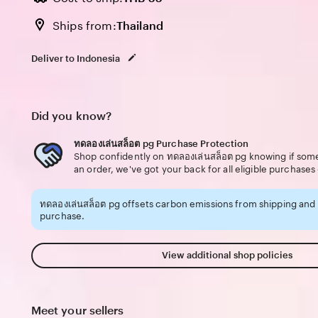
Ships from:
Thailand
Deliver to Indonesia
Did you know?
ทดลองเล่นสล็อต pg Purchase Protection
Shop confidently on ทดลองเล่นสล็อต pg knowing if som
an order, we've got your back for all eligible purchase
ทดลองเล่นสล็อต pg offsets carbon emissions from shipping and
purchase.
View additional shop policies
Meet your sellers