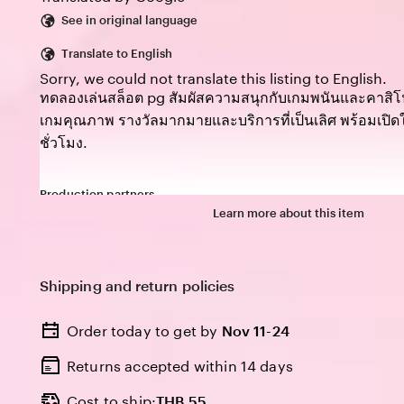
description
See in original language
Translate to English
Sorry, we could not translate this listing to English.
ทดลองเล่นสล็อต pg สัมผัสความสนุกกับเกมพนันและคาสิโนอ
เกมคุณภาพ รางวัลมากมายและบริการที่เป็นเลิศ พร้อมเปิด
ชั่วโมง.
Production partners
Learn more about this item
ทดลองเล่นสล็อต pg makes this item with help from
Paperworks, The Netherlands
View all
Shipping and return policies
Order today to get by
Nov 11-24
Returns accepted
within 14 days
Cost to ship:
THB
55