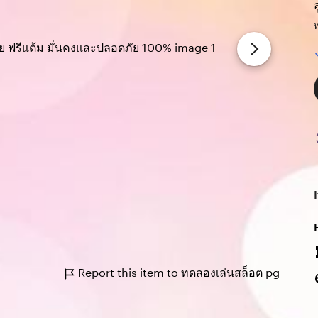
Report this item to ทดลองเล่นสล็อต pg