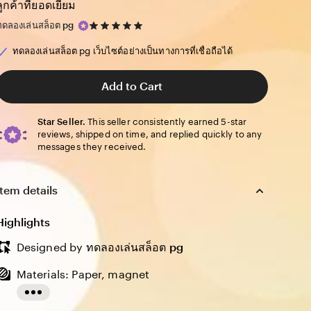
ลูกค้าที่ยอดเยี่ยม
5
ทดลองเล่นสล็อต pg
out
of
ทดลองเล่นสล็อต pg เว็บไซต์อย่างเป็นทางการที่เชื่อถือได้
5
stars
Add to Cart
Star Seller.
This seller consistently earned 5-star
reviews, shipped on time, and replied quickly to any
messages they received.
Item details
Highlights
Designed by
ทดลองเล่นสล็อต pg
Materials: Paper, magnet
Read