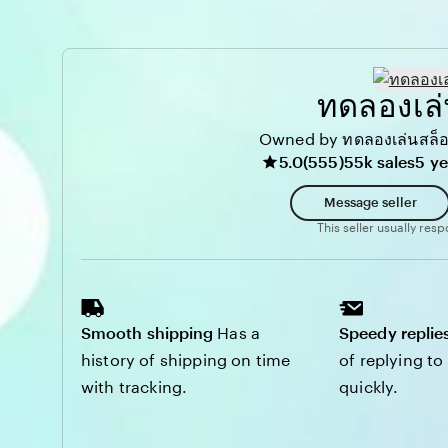
n
h
a
e
g
e
u
w
r
w
r
b
e
a
y
ทดลองเล่
v
M
k
i
Owned by ทดลองเล่นสล็
a
l
e
5.0
(555)
55k sales
5 ye
r
y
w
i
Message seller
b
a
This seller usually res
y
G
C
r
o
i
n
Smooth shipping
Has a
Speedy replie
l
n
history of shipping on time
of replying t
l
y
with tracking.
quickly.
o