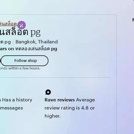
นสล็อต pg
อต pg
|
Bangkok, Thailand
ars on ทดลองเล่นสล็อต pg
Follow shop
ponds
within a few hours.
s
Has a history
Rave reviews
Average
o messages
review rating is 4.8 or
higher.