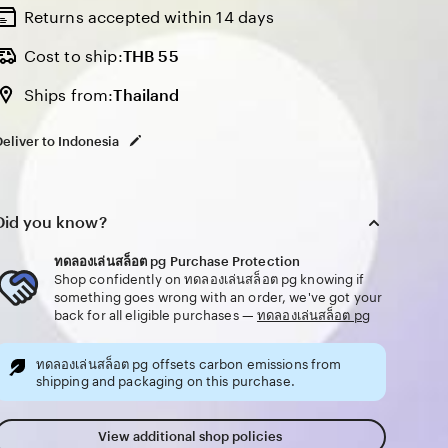
Returns accepted
within 14 days
Cost to ship:
THB
55
Ships from:
Thailand
eliver to Indonesia
Did you know?
ทดลองเล่นสล็อต pg Purchase Protection
Shop confidently on ทดลองเล่นสล็อต pg knowing if
something goes wrong with an order, we've got your
back for all eligible purchases —
ทดลองเล่นสล็อต pg
ทดลองเล่นสล็อต pg offsets carbon emissions from
shipping and packaging on this purchase.
View additional shop policies