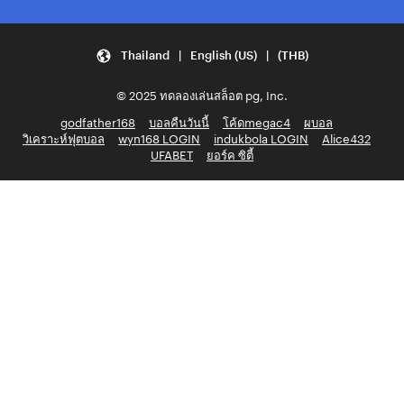
Thailand | English (US) | (THB)
© 2025 ทดลองเล่นสล็อต pg, Inc.
godfather168
บอลคืนวันนี้
โค้ดmegac4
ผบอล
วิเคราะห์ฟุตบอล
wyn168 LOGIN
indukbola LOGIN
Alice432
UFABET
ยอร์ค ซิตี้