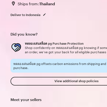
Ships from:
Thailand
Deliver to Indonesia
Did you know?
ทดลองเล่นสล็อต pg Purchase Protection
Shop confidently on ทดลองเล่นสล็อต pg knowing if som
an order, we've got your back for all eligible purchase
ทดลองเล่นสล็อต pg offsets carbon emissions from shipping and
purchase.
View additional shop policies
Meet your sellers