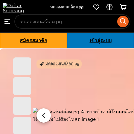
ทดลอง
ทดลองเล่นสล็อต pg
Skip
เล่น
to
Search
Browse
สล็อต
ontent
for
pg
items
or
สมัครสมาชิก
เข้าสู่ระบบ
shops
ทดลองเล่นสล็อต pg