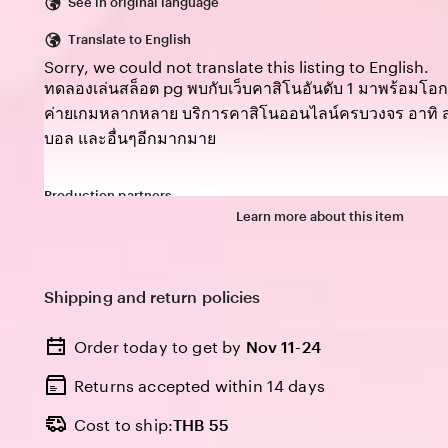
See in original language
Translate to English
Sorry, we could not translate this listing to English.
ทดลองเล่นสล็อต pg พบกับเว็บคาสิโนอันดับ 1 มาพร้อมโอ
ค่ายเกมหลากหลาย บริการคาสิโนออนไลน์ครบวงจร อาทิ ส
บอล และอื่นๆอีกมากมาย
Production partners
Learn more about this item
ทดลองเล่นสล็อต pg makes this item with help from
Paperworks, The Netherlands
View all
Shipping and return policies
Order today to get by
Nov 11-24
Returns accepted
within 14 days
Cost to ship:
THB
55