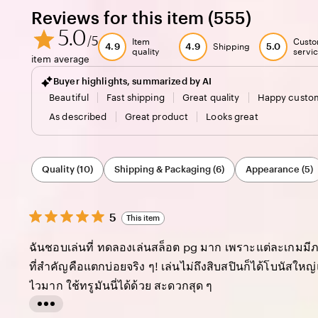
Reviews for this item (555)
5.0
/5
Item
Custo
4.9
4.9
5.0
Shipping
quality
servi
item average
Buyer highlights, summarized by AI
Beautiful
Fast shipping
Great quality
Happy custo
As described
Great product
Looks great
Filter
Quality (10)
Shipping & Packaging (6)
Appearance (5)
by
category
5
5
This item
out
of
ฉันชอบเล่นที่ ทดลองเล่นสล็อต pg มาก เพราะแต่ละเกมมี
5
stars
ที่สำคัญคือแตกบ่อยจริง ๆ! เล่นไม่ถึงสิบสปินก็ได้โบนัสให
ไวมาก ใช้ทรูมันนี่ได้ด้วย สะดวกสุด ๆ
L