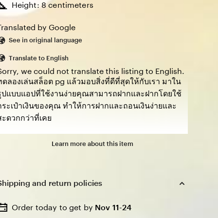
Height: 8 centimeters
the
full
Translated by Google
description
See in original language
Translate to English
Sorry, we could not translate this listing to English.
ทดลองเล่นสล็อต pg แล้วมอบสิ่งที่ดีที่สุดให้กับเรา มาใน
รูปแบบแอปที่ใช้งานง่ายคุณสามารถฝากและฝากโดยใช้
กระเป๋าเงินของคุณ ทำให้การฝากและถอนเงินง่ายและ
สะดวกกว่าที่เคย
Learn more about this item
Production partners
ทดลองเล่นสล็อต pg makes this item with help from
Paperworks, The Netherlands
View all
Shipping and return policies
Order today to get by
Nov 11-24