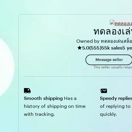
n
h
a
e
g
e
u
w
r
w
r
b
e
a
y
ทดลองเล่
v
M
k
i
Owned by ทดลองเล่นสล็
a
l
e
5.0
(555)
55k sales
5 ye
r
y
w
i
Message seller
b
a
This seller usually res
y
G
C
r
o
i
n
Smooth shipping
Has a
Speedy replie
l
n
history of shipping on time
of replying t
l
y
with tracking.
quickly.
o