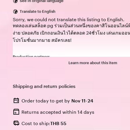
See in original language
Translate to English
Sorry, we could not translate this listing to English.
ทดลองเล่นสล็อต pg ร่วมเป็นส่วนหนึ่งของคาสิโนออนไลน์ที่
ง่าย ปลอดภัย เบิกถอนเงินไวได้ตลอด 24ชั่วโมง เล่นเกมออน
โปรโมชั่นมากมาย สมัครเลย!
Production partners
Learn more about this item
ทดลองเล่นสล็อต pg makes this item with help from
Paperworks, The Netherlands
View all
Shipping and return policies
Order today to get by
Nov 11-24
Returns accepted
within 14 days
Cost to ship:
THB
55