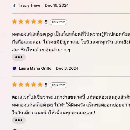
i
Tracy Thew
Dec 16, 2024
s
5
t
5
This item
out
i
of
ทดลองเล่นสล็อต pg เป็นเว็บสล็อตที่ให้ความรู้สึกปลอดภัยแล
5
n
stars
มือถือและคอม ไม่เคยมีปัญหาเลย โบนัสแจกทุกวัน แถมยัง
g
สมาชิกใหม่ด้วย คุ้มค่ามาก ๆ
r
e
L
v
i
Laura Maria Grillo
Dec 6, 2024
i
s
e
5
t
5
This item
out
w
i
of
ตอนแรกไม่เชื่อว่าจะแตกง่ายขนาดนี้ แต่พอลองเล่นดูแล้วต
5
b
n
stars
ทดลองเล่นสล็อต pg ไม่ทำให้ผิดหวัง แจ็กพอตออกบ่อยมาก 
y
g
ในวันเดียว แนะนำให้เพื่อนทุกคนลองเลย!
T
r
r
e
L