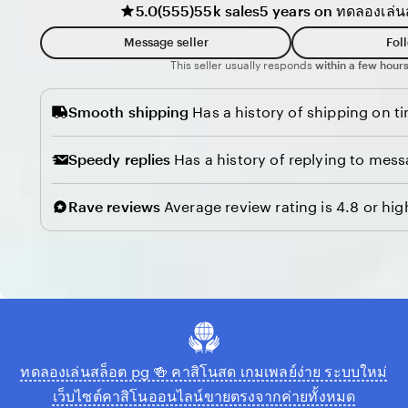
5.0
(555)
55k sales
5 years on ทดลองเล่น
r
i
i
e
Message seller
Fol
l
w
This seller usually responds
within a few hours
l
b
o
Smooth shipping
Has a history of shipping on t
y
C
Speedy replies
Has a history of replying to mess
o
n
Rave reviews
Average review rating is 4.8 or hig
n
y
ทดลองเล่นสล็อต pg 🍻 คาสิโนสด เกมเพลย์ง่าย ระบบใหม่
เว็บไซต์คาสิโนออนไลน์ขายตรงจากค่ายทั้งหมด