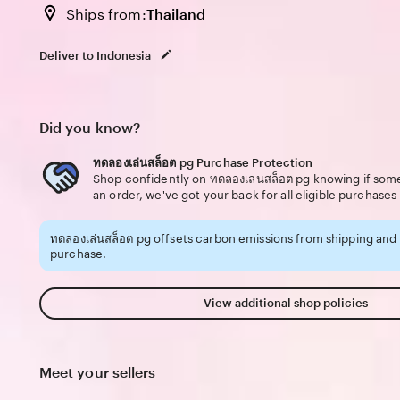
Ships from:
Thailand
Deliver to Indonesia
Did you know?
ทดลองเล่นสล็อต pg Purchase Protection
Shop confidently on ทดลองเล่นสล็อต pg knowing if som
an order, we've got your back for all eligible purchase
ทดลองเล่นสล็อต pg offsets carbon emissions from shipping and
purchase.
View additional shop policies
Meet your sellers