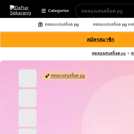
Skip
Search
ทดลอง
to
Categories
for
เล่น
Content
items
สล็อต
or
ทดลองเล่นสล็อต pg
ทดลองเล่นสล็อต pg ลงท
pg
shops
สมัครสมาชิก
ทดลองเล่นสล็อต pg
ท
ทดลองเล่นสล็อต pg