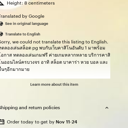
Height: 8 centimeters
the
full
Translated by Google
description
See in original language
Translate to English
Sorry, we could not translate this listing to English.
ทดลองเล่นสล็อต pg พบกับเว็บคาสิโนอันดับ 1 มาพร้อม
โอกาส ทดลองเล่นเกมฟรี ค่ายเกมหลากหลาย บริการคาสิ
โนออนไลน์ครบวงจร อาทิ สล็อต บาคาร่า หวย บอล และ
อื่นๆอีกมากมาย
Learn more about this item
Production partners
ทดลองเล่นสล็อต pg makes this item with help from
Paperworks, The Netherlands
View all
Shipping and return policies
Order today to get by
Nov 11-24