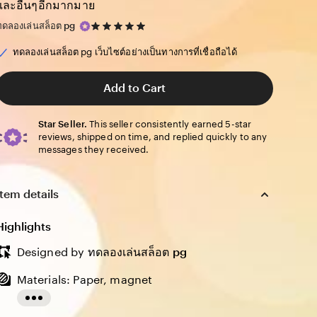
และอื่นๆอีกมากมาย
5
ทดลองเล่นสล็อต pg
out
of
ทดลองเล่นสล็อต pg เว็บไซต์อย่างเป็นทางการที่เชื่อถือได้
5
stars
Add to Cart
Star Seller.
This seller consistently earned 5-star
reviews, shipped on time, and replied quickly to any
messages they received.
Item details
Highlights
Designed by
ทดลองเล่นสล็อต pg
Materials: Paper, magnet
Read