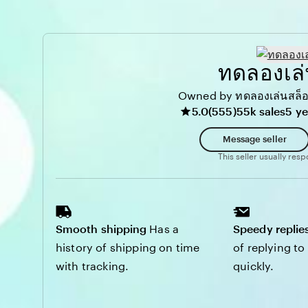
n
h
a
e
g
e
u
w
r
w
r
b
e
a
y
ทดลองเล่
v
M
k
i
Owned by ทดลองเล่นสล็
a
l
e
5.0
(555)
55k sales
5 ye
r
y
w
i
Message seller
b
a
This seller usually res
y
G
C
r
o
i
n
Smooth shipping
Has a
Speedy replie
l
n
history of shipping on time
of replying t
l
y
with tracking.
quickly.
o