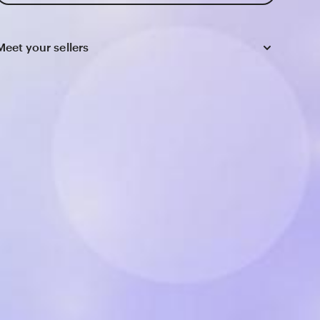
Meet your sellers