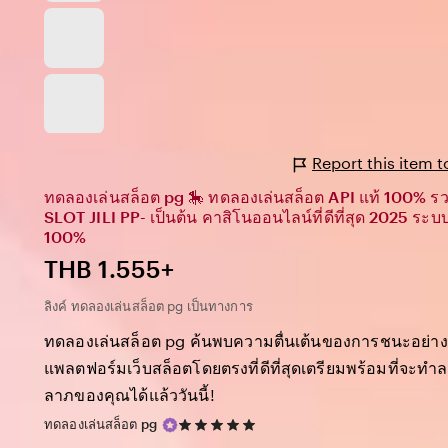
Report this item 
ทดลองเล่นสล็อต pg 🎠 ทดลองเล่นสล็อต API แท้ 100% 
SLOT JILI PP- เป็นต้น คาสิโนออนไลน์ที่ดีที่สุด 2025 ระ
100%
Price:
THB 1.555+
ลิงค์ ทดลองเล่นสล็อต pg เป็นทางการ
ทดลองเล่นสล็อต pg ค้นพบความตื่นเต้นของการชนะอย่างง
แพลตฟอร์มเว็บสล็อตโดยตรงที่ดีที่สุดเตรียมพร้อมที่จะทำ
ลาภของคุณได้แล้ววันนี้!
5
ทดลองเล่นสล็อต pg
out