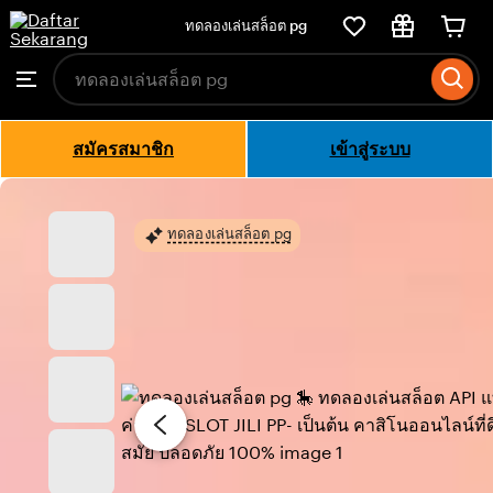
ทดลอง
ทดลองเล่นสล็อต pg
Skip
เล่น
to
Search
Browse
สล็อต
ontent
for
pg
items
or
สมัครสมาชิก
เข้าสู่ระบบ
shops
ทดลองเล่นสล็อต pg