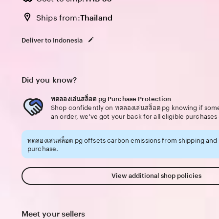
Ships from:
Thailand
Deliver to Indonesia
Did you know?
ทดลองเล่นสล็อต pg Purchase Protection
Shop confidently on ทดลองเล่นสล็อต pg knowing if som
an order, we've got your back for all eligible purchase
ทดลองเล่นสล็อต pg offsets carbon emissions from shipping and
purchase.
View additional shop policies
Meet your sellers