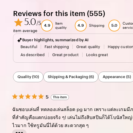
Reviews for this item (555)
5.0
/5
Item
Custo
4.9
4.9
5.0
Shipping
quality
servi
item average
Buyer highlights, summarized by AI
Beautiful
Fast shipping
Great quality
Happy custo
As described
Great product
Looks great
Filter
Quality (10)
Shipping & Packaging (6)
Appearance (5)
by
category
5
5
This item
out
of
ฉันชอบเล่นที่ ทดลองเล่นสล็อต pg มาก เพราะแต่ละเกมมี
5
stars
ที่สำคัญคือแตกบ่อยจริง ๆ! เล่นไม่ถึงสิบสปินก็ได้โบนัสให
ไวมาก ใช้ทรูมันนี่ได้ด้วย สะดวกสุด ๆ