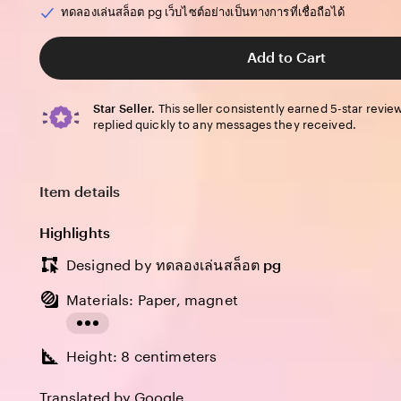
of
ทดลองเล่นสล็อต pg เว็บไซต์อย่างเป็นทางการที่เชื่อถือได้
5
stars
Add to Cart
Star Seller.
This seller consistently earned 5-star revie
replied quickly to any messages they received.
Item details
Highlights
Designed by
ทดลองเล่นสล็อต pg
Materials: Paper, magnet
Read
Height: 8 centimeters
the
full
Translated by Google