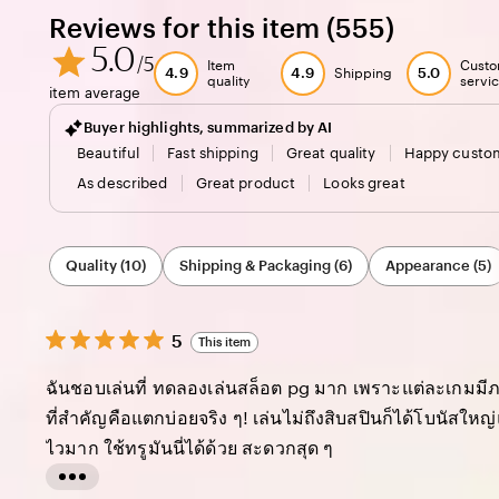
Reviews for this item (555)
5.0
/5
Item
Custo
4.9
4.9
5.0
Shipping
quality
servi
item average
Buyer highlights, summarized by AI
Beautiful
Fast shipping
Great quality
Happy custo
As described
Great product
Looks great
Filter
Quality (10)
Shipping & Packaging (6)
Appearance (5)
by
category
5
5
This item
out
of
ฉันชอบเล่นที่ ทดลองเล่นสล็อต pg มาก เพราะแต่ละเกมมี
5
stars
ที่สำคัญคือแตกบ่อยจริง ๆ! เล่นไม่ถึงสิบสปินก็ได้โบนัสให
ไวมาก ใช้ทรูมันนี่ได้ด้วย สะดวกสุด ๆ
L