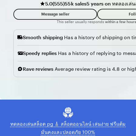
5.0
(555)
55k sales
5 years on ทดลองเล่น
r
i
i
e
Message seller
Fol
l
w
This seller usually responds
within a few hours
l
b
o
Smooth shipping
Has a history of shipping on t
y
C
Speedy replies
Has a history of replying to mess
o
n
Rave reviews
Average review rating is 4.8 or hig
n
y
ทดลองเล่นสล็อต pg 🎸 สล็อตออนไลน์ เล่นง่าย ฟรีแต้ม
มั่นคงและปลอดภัย 100%