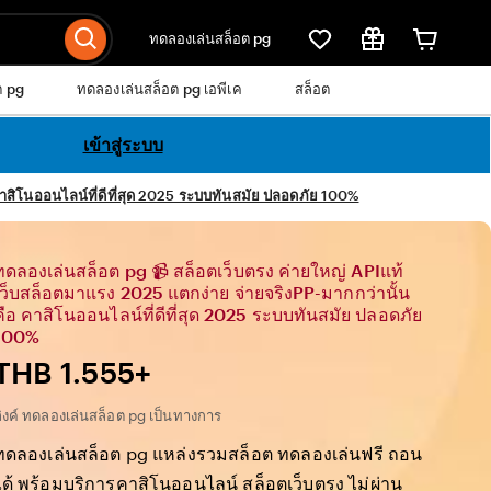
ทดลองเล่นสล็อต pg
ต pg
ทดลองเล่นสล็อต pg เอพีเค
สล็อต
เข้าสู่ระบบ
คาสิโนออนไลน์ที่ดีที่สุด 2025 ระบบทันสมัย ปลอดภัย 100%
ทดลองเล่นสล็อต pg 📹 สล็อตเว็บตรง ค่ายใหญ่ APIแท้
เว็บสล็อตมาแรง 2025 แตกง่าย จ่ายจริงPP-มากกว่านั้น
คือ คาสิโนออนไลน์ที่ดีที่สุด 2025 ระบบทันสมัย ปลอดภัย
100%
Price:
THB 1.555+
ิงค์ ทดลองเล่นสล็อต pg เป็นทางการ
ทดลองเล่นสล็อต pg แหล่งรวมสล็อต ทดลองเล่นฟรี ถอน
ได้ พร้อมบริการคาสิโนออนไลน์ สล็อตเว็บตรง ไม่ผ่าน