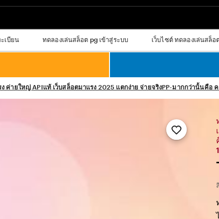
ะเบียน
ทดลองเล่นสล็อต pg เข้าสู่ระบบ
เว็บไซต์ ทดลองเล่นสล็อ
รง ค่ายใหญ่ APIแท้ เว็บสล็อตมาแรง 2025 แตกง่าย จ่ายจริงPP-มากกว่านั้นคือ 
Add
to
Favorites
ล