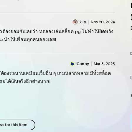
k ly
Nov 20, 2024
วต้องยอมรับเลยว่า ทดลองเล่นสล็อต pg ไม่ทำให้ผิดหวัง
นะนำให้เพื่อนทุกคนลองเลย!
D
Conny
Mar 5, 2025
่ต้องรอนานเหมือนเว็บอื่น ๆ เกมหลากหลาย มีทั้งสล็อต
มได้เงินจริงอีกต่างหาก!
ws for this item