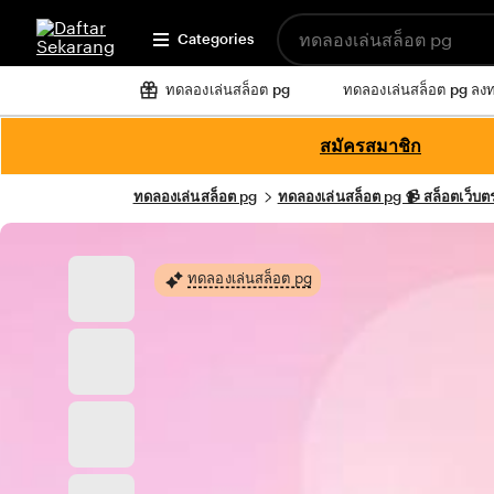
Skip
Search
ทดลอง
to
Categories
for
เล่น
Content
items
สล็อต
or
ทดลองเล่นสล็อต pg
ทดลองเล่นสล็อต pg ลงท
pg
shops
สมัครสมาชิก
ทดลองเล่นสล็อต pg
ทดลองเล่นสล็อต pg 📹 สล็อตเว็บต
ทดลองเล่นสล็อต pg