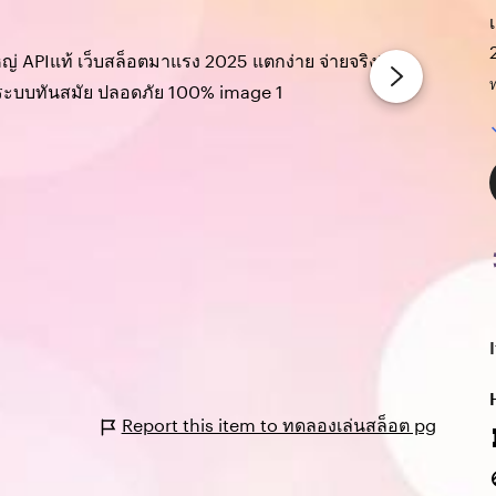
Report this item to ทดลองเล่นสล็อต pg