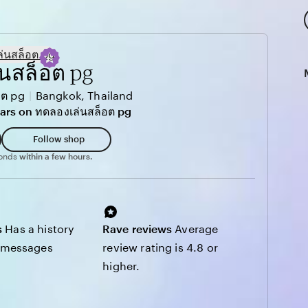
นสล็อต pg
อต pg
|
Bangkok, Thailand
ars on ทดลองเล่นสล็อต pg
Follow shop
ponds
within a few hours.
s
Has a history
Rave reviews
Average
o messages
review rating is 4.8 or
higher.