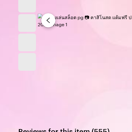
Reviews for this item (555)