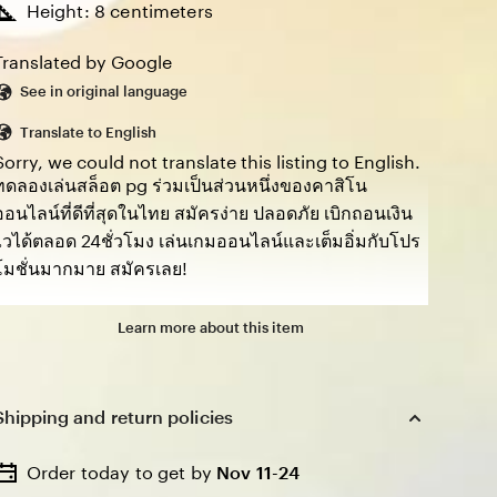
Height: 8 centimeters
the
full
Translated by Google
description
See in original language
Translate to English
Sorry, we could not translate this listing to English.
ทดลองเล่นสล็อต pg ร่วมเป็นส่วนหนึ่งของคาสิโน
ออนไลน์ที่ดีที่สุดในไทย สมัครง่าย ปลอดภัย เบิกถอนเงิน
ไวได้ตลอด 24ชั่วโมง เล่นเกมออนไลน์และเต็มอิ่มกับโปร
โมชั่นมากมาย สมัครเลย!
Learn more about this item
Production partners
ทดลองเล่นสล็อต pg makes this item with help from
Paperworks, The Netherlands
View all
Shipping and return policies
Order today to get by
Nov 11-24