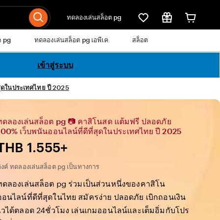
ทดลองเล่นสล็อต pg
ต pg
ทดลองเล่นสล็อต pg เอพีเค
สล็อต
เข้าสู่ระบบ
่สุดในประเทศไทย ปี 2025
ทดลองเล่นสล็อต pg 📷 คาสิโนสด แต้มฟรี ปลอดภัย
100% เว็บพนันออนไลน์ที่ดีที่สุดในประเทศไทย ปี 2025
Price:
THB 1.555+
ิงค์ ทดลองเล่นสล็อต pg เป็นทางการ
ทดลองเล่นสล็อต pg ร่วมเป็นส่วนหนึ่งของคาสิโน
ออนไลน์ที่ดีที่สุดในไทย สมัครง่าย ปลอดภัย เบิกถอนเงิน
ไวได้ตลอด 24ชั่วโมง เล่นเกมออนไลน์และเต็มอิ่มกับโปร