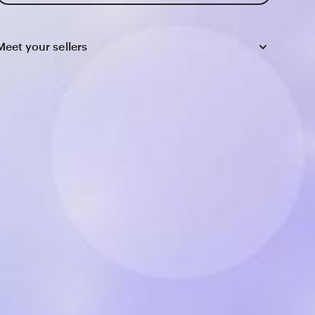
Meet your sellers