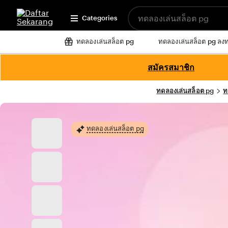
Skip
Search
ทดลอง
to
Categories
for
เล่น
Content
items
สล็อต
or
ทดลองเล่นสล็อต pg
ทดลองเล่นสล็อต pg ลงท
pg
shops
สมัครสมาชิก
ทดลองเล่นสล็อต pg
ท
ทดลองเล่นสล็อต pg