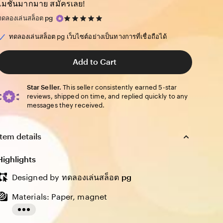
โมชั่นมากมาย สมัครเลย!
5
ทดลองเล่นสล็อต pg
out
of
ทดลองเล่นสล็อต pg เว็บไซต์อย่างเป็นทางการที่เชื่อถือได้
5
stars
Add to Cart
Star Seller.
This seller consistently earned 5-star
reviews, shipped on time, and replied quickly to any
messages they received.
Item details
Highlights
Designed by
ทดลองเล่นสล็อต pg
Materials: Paper, magnet
Read