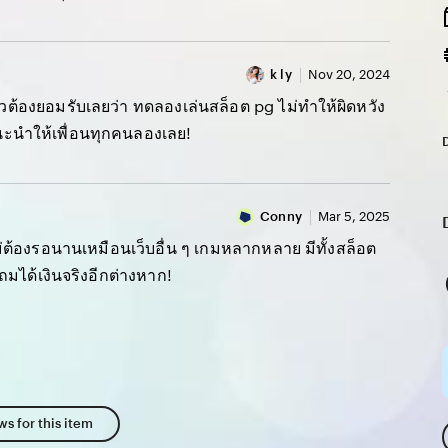
k ly
Nov 20, 2024
วต้องยอมรับเลยว่า ทดลองเล่นสล็อต pg ไม่ทำให้ผิดหวัง
นะนำให้เพื่อนทุกคนลองเลย!
D
Conny
Mar 5, 2025
่ต้องรอนานเหมือนเว็บอื่น ๆ เกมหลากหลาย มีทั้งสล็อต
มได้เงินจริงอีกต่างหาก!
ws for this item