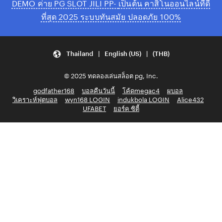
DEMO ค่าย PG SLOT JILI PP- เป็นต้น คาสิโนออนไลน์ที่ดี
ที่สุด 2025 ระบบทันสมัย ปลอดภัย 100%
Thailand | English (US) | (THB)
© 2025 ทดลองเล่นสล็อต pg, Inc.
godfather168
บอลคืนวันนี้
โค้ดmegac4
ผบอล
วิเคราะห์ฟุตบอล
wyn168 LOGIN
indukbola LOGIN
Alice432
UFABET
ยอร์ค ซิตี้