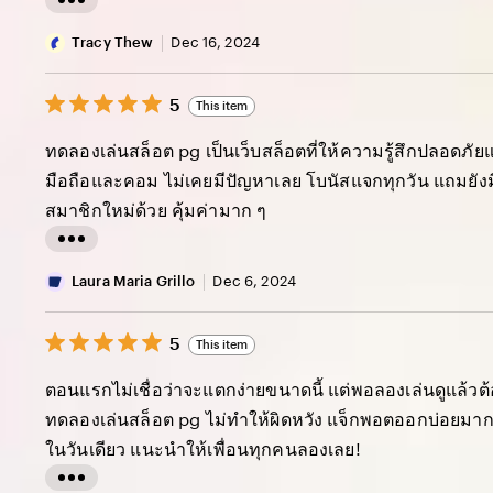
L
i
Tracy Thew
Dec 16, 2024
s
5
t
5
This item
out
i
of
ทดลองเล่นสล็อต pg เป็นเว็บสล็อตที่ให้ความรู้สึกปลอดภัยแล
5
n
stars
มือถือและคอม ไม่เคยมีปัญหาเลย โบนัสแจกทุกวัน แถมยัง
g
สมาชิกใหม่ด้วย คุ้มค่ามาก ๆ
r
e
L
v
i
Laura Maria Grillo
Dec 6, 2024
i
s
e
5
t
5
This item
out
w
i
of
ตอนแรกไม่เชื่อว่าจะแตกง่ายขนาดนี้ แต่พอลองเล่นดูแล้วต
5
b
n
stars
ทดลองเล่นสล็อต pg ไม่ทำให้ผิดหวัง แจ็กพอตออกบ่อยมาก 
y
g
ในวันเดียว แนะนำให้เพื่อนทุกคนลองเลย!
T
r
r
e
L