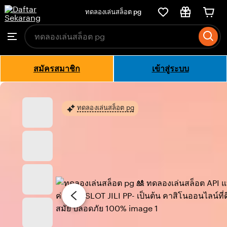
ทดลอง
ทดลองเล่นสล็อต pg
Skip
เล่น
to
Search
Browse
สล็อต
ontent
for
pg
items
or
สมัครสมาชิก
เข้าสู่ระบบ
shops
ทดลองเล่นสล็อต pg