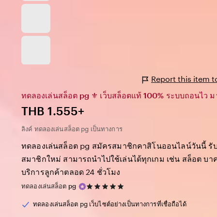
Report this item 
ทดลองเล่นสล็อต pg ⚜️ เว็บสล็อตแท้ 100% ระบบถอนไว ม
Price:
THB 1.555+
ลิงค์ ทดลองเล่นสล็อต pg เป็นทางการ
ทดลองเล่นสล็อต pg สมัครสมาชิกคาสิโนออนไลน์วันนี้ รับ
สมาชิกใหม่ สามารถนำไปใช้เล่นได้ทุกเกม เช่น สล็อต บาคา
บริการลูกค้าตลอด 24 ชั่วโมง
5
ทดลองเล่นสล็อต pg
out
of
ทดลองเล่นสล็อต pg เว็บไซต์อย่างเป็นทางการที่เชื่อถือได้
5