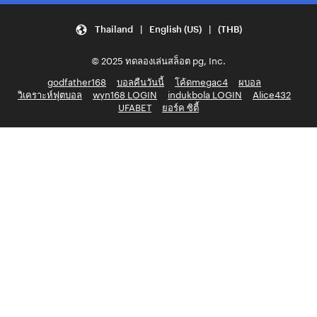
Thailand | English (US) | (THB)
© 2025 ทดลองเล่นสล็อต pg, Inc.
godfather168
บอลคืนวันนี้
โค้ดmegac4
ผบอล
วิเคราะห์ฟุตบอล
wyn168 LOGIN
indukbola LOGIN
Alice432
UFABET
ยอร์ค ซิตี้