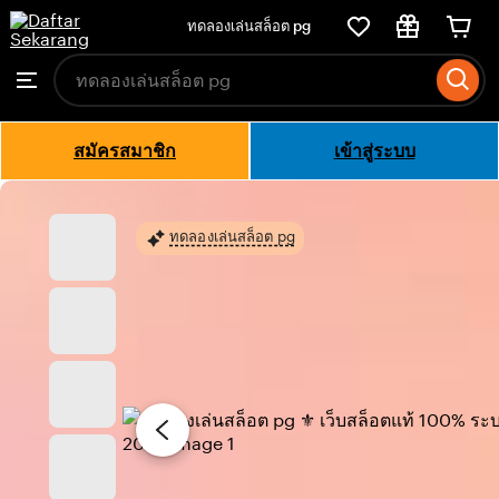
ทดลอง
ทดลองเล่นสล็อต pg
Skip
เล่น
to
Search
Browse
สล็อต
ontent
for
pg
items
or
สมัครสมาชิก
เข้าสู่ระบบ
shops
ทดลองเล่นสล็อต pg