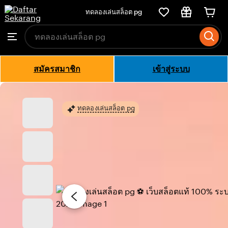
ทดลอง
ทดลองเล่นสล็อต pg
Skip
เล่น
to
Search
Browse
สล็อต
ontent
for
pg
items
or
สมัครสมาชิก
เข้าสู่ระบบ
shops
ทดลองเล่นสล็อต pg