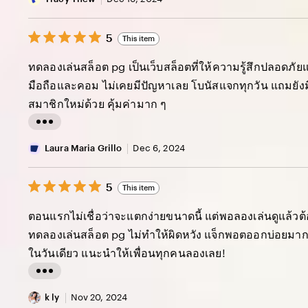
s
5
t
5
This item
out
i
of
ทดลองเล่นสล็อต pg เป็นเว็บสล็อตที่ให้ความรู้สึกปลอดภัยแล
5
n
stars
มือถือและคอม ไม่เคยมีปัญหาเลย โบนัสแจกทุกวัน แถมยัง
g
สมาชิกใหม่ด้วย คุ้มค่ามาก ๆ
r
e
L
v
i
Laura Maria Grillo
Dec 6, 2024
i
s
e
5
t
5
This item
out
w
i
of
ตอนแรกไม่เชื่อว่าจะแตกง่ายขนาดนี้ แต่พอลองเล่นดูแล้วต
5
b
n
stars
ทดลองเล่นสล็อต pg ไม่ทำให้ผิดหวัง แจ็กพอตออกบ่อยมาก 
y
g
ในวันเดียว แนะนำให้เพื่อนทุกคนลองเลย!
T
r
r
e
L
a
v
i
k ly
Nov 20, 2024