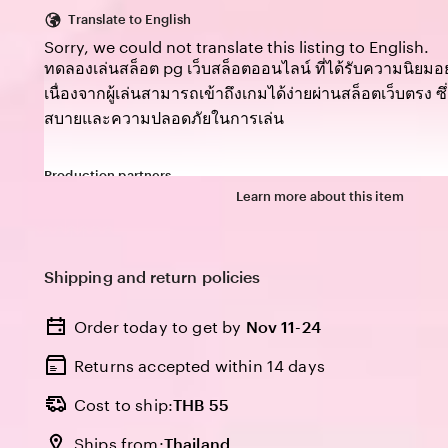
Translate to English
Sorry, we could not translate this listing to English.
ทดลองเล่นสล็อต pg เว็บสล็อตออนไลน์ ที่ได้รับความนิยมอ
เนื่องจากผู้เล่นสามารถเข้าถึงเกมได้ง่ายผ่านสล็อตเว็บตรง 
สบายและความปลอดภัยในการเล่น
Production partners
Learn more about this item
ทดลองเล่นสล็อต pg makes this item with help from
Paperworks, The Netherlands
View all
Shipping and return policies
Order today to get by
Nov 11-24
Returns accepted
within 14 days
Cost to ship:
THB
55
Ships from:
Thailand