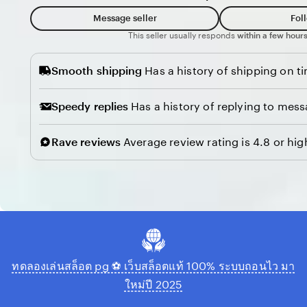
i
e
Message seller
Fol
l
w
This seller usually responds
within a few hours
l
b
o
Smooth shipping
Has a history of shipping on t
y
C
Speedy replies
Has a history of replying to mess
o
n
Rave reviews
Average review rating is 4.8 or hig
n
y
ทดลองเล่นสล็อต pg ⚽ เว็บสล็อตแท้ 100% ระบบถอนไว มา
ใหม่ปี 2025