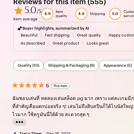
Reviews for this item (555)
5.0
/5
Item
Custo
4.9
4.9
5.0
Shipping
quality
servi
item average
Buyer highlights, summarized by AI
Beautiful
Fast shipping
Great quality
Happy custo
As described
Great product
Looks great
Filter
Quality (10)
Shipping & Packaging (6)
Appearance (5)
by
category
5
5
This item
out
of
ฉันชอบเล่นที่ ทดลองเล่นสล็อต pg มาก เพราะแต่ละเกมมี
5
stars
ที่สำคัญคือแตกบ่อยจริง ๆ! เล่นไม่ถึงสิบสปินก็ได้โบนัสให
ไวมาก ใช้ทรูมันนี่ได้ด้วย สะดวกสุด ๆ
L
i
Tracy Thew
Dec 16, 2024