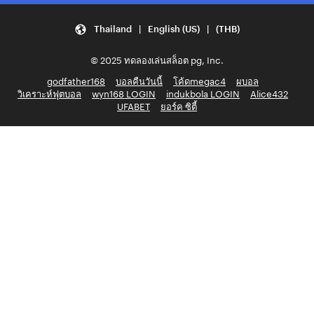
Thailand | English (US) | (THB)
© 2025 ทดลองเล่นสล็อต pg, Inc.
godfather168
บอลคืนวันนี้
โค้ดmegac4
ผบอล
วิเคราะห์ฟุตบอล
wyn168 LOGIN
indukbola LOGIN
Alice432
UFABET
ยอร์ค ซิตี้