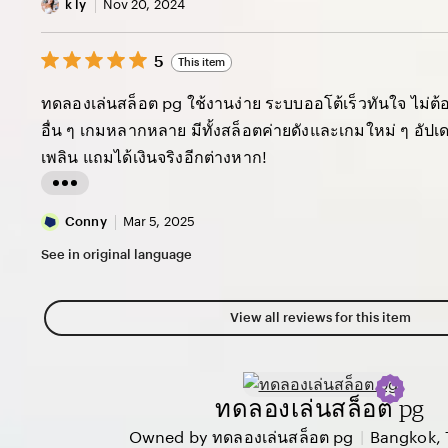
a
v
i
k ly
Nov 20, 2024
c
i
s
y
e
5
t
5
This item
out
T
w
i
of
ทดลองเล่นสล็อต pg ใช้งานง่าย ระบบออโต้เร็วทันใจ ไม่ต
5
h
b
n
stars
อื่น ๆ เกมหลากหลาย มีทั้งสล็อตค่ายดังและเกมใหม่ ๆ อัป
e
y
g
เพลิน แถมได้เงินจริงอีกต่างหาก!
w
L
r
a
e
L
u
v
i
Conny
Mar 5, 2025
r
i
s
See in original language
a
e
t
M
w
i
View all reviews for this item
a
b
n
r
y
g
i
k
r
ทดลองเล่นสล็อต pg
a
l
e
G
y
Owned by ทดลองเล่นสล็อต pg
|
Bangkok, 
v