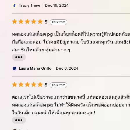
i
Tracy Thew
Dec 16, 2024
s
5
t
5
This item
out
i
of
ทดลองเล่นสล็อต pg เป็นเว็บสล็อตที่ให้ความรู้สึกปลอดภัยแล
5
n
stars
มือถือและคอม ไม่เคยมีปัญหาเลย โบนัสแจกทุกวัน แถมยัง
g
สมาชิกใหม่ด้วย คุ้มค่ามาก ๆ
r
e
L
v
i
Laura Maria Grillo
Dec 6, 2024
i
s
e
5
t
5
This item
out
w
i
of
ตอนแรกไม่เชื่อว่าจะแตกง่ายขนาดนี้ แต่พอลองเล่นดูแล้วต
5
b
n
stars
ทดลองเล่นสล็อต pg ไม่ทำให้ผิดหวัง แจ็กพอตออกบ่อยมาก 
y
g
ในวันเดียว แนะนำให้เพื่อนทุกคนลองเลย!
T
r
r
e
L