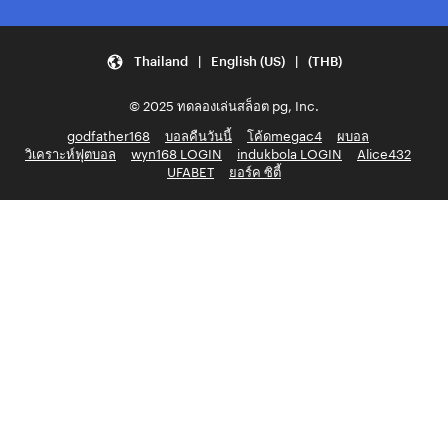
Thailand | English (US) | (THB)
© 2025 ทดลองเล่นสล็อต pg, Inc.
godfather168
บอลคืนวันนี้
โค้ดmegac4
ผบอล
วิเคราะห์ฟุตบอล
wyn168 LOGIN
indukbola LOGIN
Alice432
UFABET
ยอร์ค ซิตี้