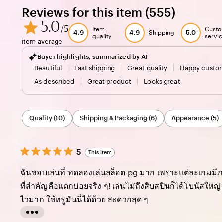
Reviews for this item (555)
5.0
/5
Item
Custo
4.9
4.9
5.0
Shipping
quality
servi
item average
Buyer highlights, summarized by AI
Beautiful
Fast shipping
Great quality
Happy custo
As described
Great product
Looks great
Filter
Quality (10)
Shipping & Packaging (6)
Appearance (5)
by
category
5
5
This item
out
of
ฉันชอบเล่นที่ ทดลองเล่นสล็อต pg มาก เพราะแต่ละเกมมี
5
stars
ที่สำคัญคือแตกบ่อยจริง ๆ! เล่นไม่ถึงสิบสปินก็ได้โบนัสให
ไวมาก ใช้ทรูมันนี่ได้ด้วย สะดวกสุด ๆ
L