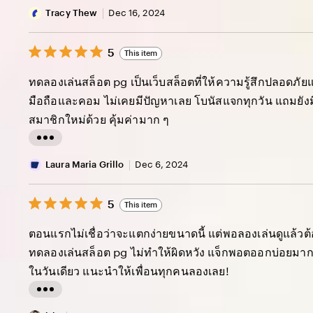
i
Tracy Thew
Dec 16, 2024
s
5
t
5
This item
out
i
of
ทดลองเล่นสล็อต pg เป็นเว็บสล็อตที่ให้ความรู้สึกปลอดภัยแล
5
n
stars
มือถือและคอม ไม่เคยมีปัญหาเลย โบนัสแจกทุกวัน แถมยัง
g
สมาชิกใหม่ด้วย คุ้มค่ามาก ๆ
r
e
L
v
i
Laura Maria Grillo
Dec 6, 2024
i
s
e
5
t
5
This item
out
w
i
of
ตอนแรกไม่เชื่อว่าจะแตกง่ายขนาดนี้ แต่พอลองเล่นดูแล้วต
5
b
n
stars
ทดลองเล่นสล็อต pg ไม่ทำให้ผิดหวัง แจ็กพอตออกบ่อยมาก 
y
g
ในวันเดียว แนะนำให้เพื่อนทุกคนลองเลย!
T
r
r
e
L