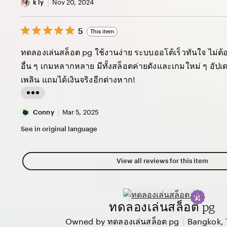
a
v
i
k ly
Nov 20, 2024
c
i
s
y
e
5
t
5
This item
out
T
w
i
of
ทดลองเล่นสล็อต pg ใช้งานง่าย ระบบออโต้เร็วทันใจ ไม่ต
5
h
b
n
stars
อื่น ๆ เกมหลากหลาย มีทั้งสล็อตค่ายดังและเกมใหม่ ๆ อัป
e
y
g
เพลิน แถมได้เงินจริงอีกต่างหาก!
w
L
r
a
e
L
u
v
i
Conny
Mar 5, 2025
r
i
s
See in original language
a
e
t
M
w
i
View all reviews for this item
a
b
n
r
y
g
i
k
r
ทดลองเล่นสล็อต pg
a
l
e
G
y
Owned by ทดลองเล่นสล็อต pg
|
Bangkok, 
v