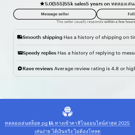
5.0
(555)
55k sales
5 years on ทดลองเล่น
r
i
i
e
Message seller
Fol
l
w
This seller usually responds
within a few hours
l
b
o
Smooth shipping
Has a history of shipping on t
y
C
Speedy replies
Has a history of replying to mess
o
n
Rave reviews
Average review rating is 4.8 or hig
n
y
ทดลองเล่นสล็อต pg 🎱 ทางเข้าคาสิโนออนไลน์ล่าสุด 2025
เล่นง่าย ได้เงินจริง ไม่ต้องโหลด