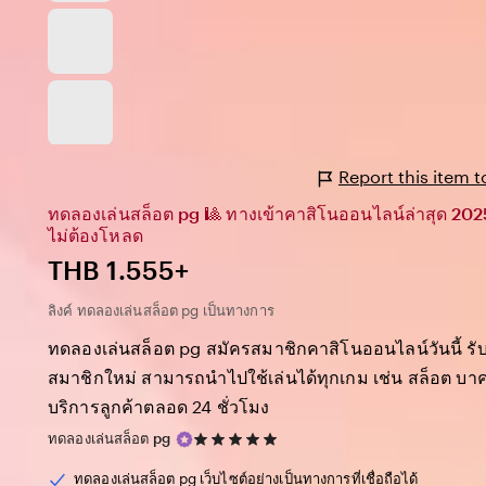
Report this item 
ทดลองเล่นสล็อต pg 🎱 ทางเข้าคาสิโนออนไลน์ล่าสุด 2025 เ
ไม่ต้องโหลด
Price:
THB 1.555+
ลิงค์ ทดลองเล่นสล็อต pg เป็นทางการ
ทดลองเล่นสล็อต pg สมัครสมาชิกคาสิโนออนไลน์วันนี้ รับ
สมาชิกใหม่ สามารถนำไปใช้เล่นได้ทุกเกม เช่น สล็อต บาคา
บริการลูกค้าตลอด 24 ชั่วโมง
5
ทดลองเล่นสล็อต pg
out
of
ทดลองเล่นสล็อต pg เว็บไซต์อย่างเป็นทางการที่เชื่อถือได้