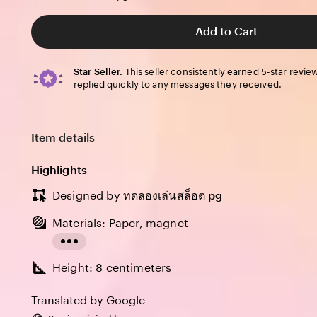
5
stars
Add to Cart
Star Seller.
This seller consistently earned 5-star revie
replied quickly to any messages they received.
Item details
Highlights
Designed by
ทดลองเล่นสล็อต pg
Materials: Paper, magnet
Read
Height: 8 centimeters
the
full
Translated by Google
description