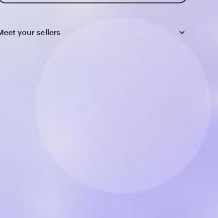
Meet your sellers