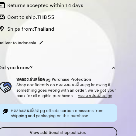
Returns accepted
within 14 days
Cost to ship:
THB
55
Ships from:
Thailand
eliver to Indonesia
Did you know?
ทดลองเล่นสล็อต pg Purchase Protection
Shop confidently on ทดลองเล่นสล็อต pg knowing if
something goes wrong with an order, we've got your
back for all eligible purchases —
ทดลองเล่นสล็อต pg
ทดลองเล่นสล็อต pg offsets carbon emissions from
shipping and packaging on this purchase.
View additional shop policies