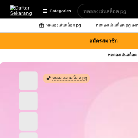
Skip
Search
ทดลอง
to
Categories
for
เล่น
Content
items
สล็อต
or
ทดลองเล่นสล็อต pg
ทดลองเล่นสล็อต pg ลงท
pg
shops
สมัครสมาชิก
ทดลองเล่นสล็อต
ทดลองเล่นสล็อต pg