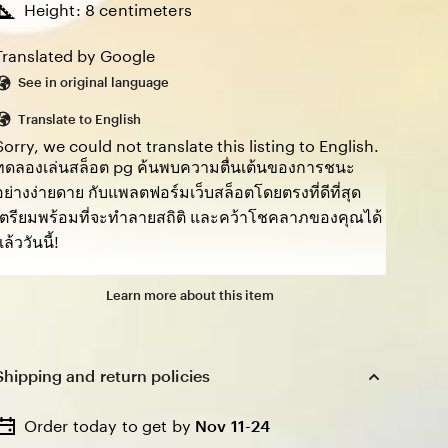
Height: 8 centimeters
the
full
Translated by Google
description
See in original language
Translate to English
Sorry, we could not translate this listing to English.
ทดลองเล่นสล็อต pg ค้นพบความตื่นเต้นของการชนะ
อย่างง่ายดาย กับแพลตฟอร์มเว็บสล็อตโดยตรงที่ดีที่สุด
เตรียมพร้อมที่จะทำลายสถิติ และคว้าโชคลาภของคุณได้
ล้ววันนี้!
Learn more about this item
Production partners
ทดลองเล่นสล็อต pg makes this item with help from
Paperworks, The Netherlands
View all
Shipping and return policies
Order today to get by
Nov 11-24