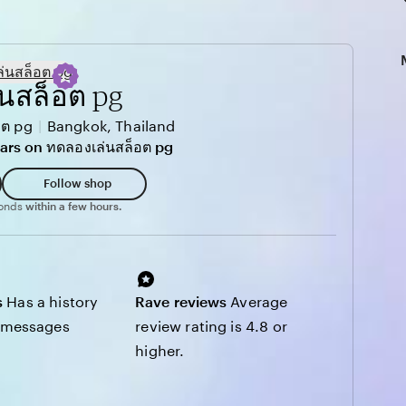
นสล็อต pg
อต pg
|
Bangkok, Thailand
ars on ทดลองเล่นสล็อต pg
Follow shop
ponds
within a few hours.
s
Has a history
Rave reviews
Average
o messages
review rating is 4.8 or
higher.