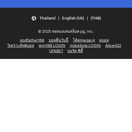
Thailand | English (US) | (THB)
© 2025 ทดลองเล่นสล็อต pg, Inc.
godfather168
บอลคืนวันนี้
โค้ดmegac4
ผบอล
วิเคราะห์ฟุตบอล
wyn168 LOGIN
indukbola LOGIN
Alice432
UFABET
ยอร์ค ซิตี้