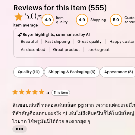
Reviews for this item (555)
5.0
/5
Item
Custo
4.9
4.9
5.0
Shipping
quality
servi
item average
Buyer highlights, summarized by AI
Beautiful
Fast shipping
Great quality
Happy custo
As described
Great product
Looks great
Filter
Quality (10)
Shipping & Packaging (6)
Appearance (5)
by
category
5
5
This item
out
of
ฉันชอบเล่นที่ ทดลองเล่นสล็อต pg มาก เพราะแต่ละเกมมี
5
stars
ที่สำคัญคือแตกบ่อยจริง ๆ! เล่นไม่ถึงสิบสปินก็ได้โบนัสให
ไวมาก ใช้ทรูมันนี่ได้ด้วย สะดวกสุด ๆ
L