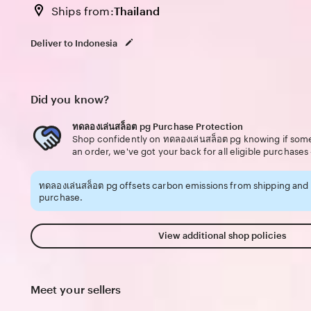
Ships from:
Thailand
Deliver to Indonesia
Did you know?
ทดลองเล่นสล็อต pg Purchase Protection
Shop confidently on ทดลองเล่นสล็อต pg knowing if som
an order, we've got your back for all eligible purchase
ทดลองเล่นสล็อต pg offsets carbon emissions from shipping and
purchase.
View additional shop policies
Meet your sellers