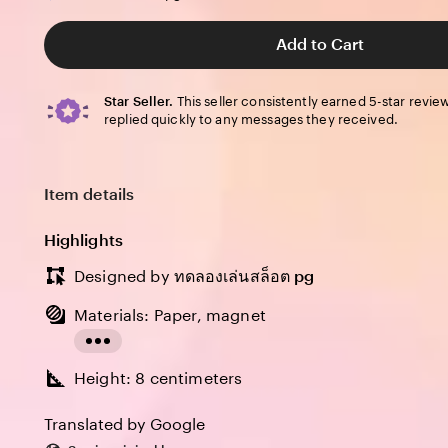
5
stars
Add to Cart
Star Seller.
This seller consistently earned 5-star revie
replied quickly to any messages they received.
Item details
Highlights
Designed by
ทดลองเล่นสล็อต pg
Materials: Paper, magnet
Read
Height: 8 centimeters
the
full
Translated by Google
description