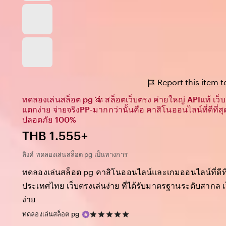
Report this item 
ทดลองเล่นสล็อต pg 🎋 สล็อตเว็บตรง ค่ายใหญ่ APIแท้ เว
แตกง่าย จ่ายจริงPP-มากกว่านั้นคือ คาสิโนออนไลน์ที่ดีที่
ปลอดภัย 100%
Price:
THB 1.555+
ลิงค์ ทดลองเล่นสล็อต pg เป็นทางการ
ทดลองเล่นสล็อต pg คาสิโนออนไลน์และเกมออนไลน์ที่ดีที่
ประเทศไทย เว็บตรงเล่นง่าย ที่ได้รับมาตรฐานระดับสากล 
ง่าย
5
ทดลองเล่นสล็อต pg
out