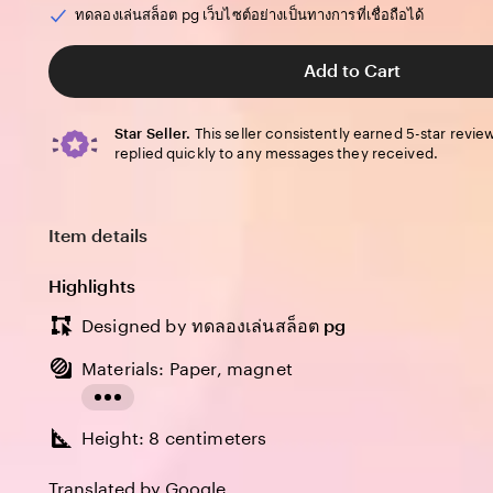
of
ทดลองเล่นสล็อต pg เว็บไซต์อย่างเป็นทางการที่เชื่อถือได้
5
stars
Add to Cart
Star Seller.
This seller consistently earned 5-star revie
replied quickly to any messages they received.
Item details
Highlights
Designed by
ทดลองเล่นสล็อต pg
Materials: Paper, magnet
Read
Height: 8 centimeters
the
full
Translated by Google