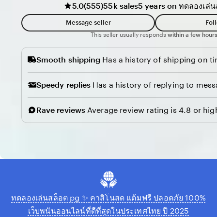
5.0
(555)
55k sales
5 years on ทดลองเล่น
r
i
i
e
Message seller
Fol
l
w
This seller usually responds
within a few hours
l
b
o
Smooth shipping
Has a history of shipping on t
y
C
Speedy replies
Has a history of replying to mess
o
n
Rave reviews
Average review rating is 4.8 or hig
n
y
ทดลองเล่นสล็อต pg ✨ คาสิโนสด แต้มฟรี ปลอดภัย 100%
เว็บพนันออนไลน์ที่ดีที่สุดในประเทศไทย ปี 2025