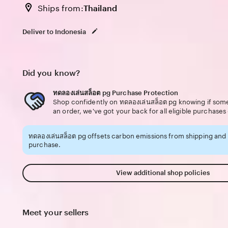
Ships from:
Thailand
Deliver to Indonesia
Did you know?
ทดลองเล่นสล็อต pg Purchase Protection
Shop confidently on ทดลองเล่นสล็อต pg knowing if som
an order, we've got your back for all eligible purchase
ทดลองเล่นสล็อต pg offsets carbon emissions from shipping and
purchase.
View additional shop policies
Meet your sellers