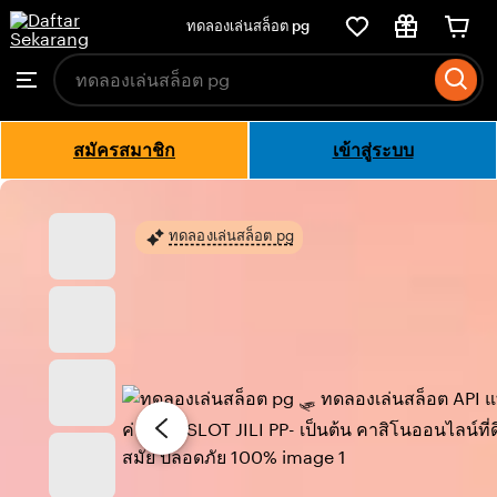
ทดลอง
ทดลองเล่นสล็อต pg
Skip
เล่น
to
Search
Browse
สล็อต
ontent
for
pg
items
or
สมัครสมาชิก
เข้าสู่ระบบ
shops
ทดลองเล่นสล็อต pg