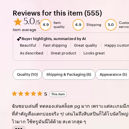
Reviews for this item (555)
5.0
/5
Item
Custo
4.9
4.9
5.0
Shipping
quality
servi
item average
Buyer highlights, summarized by AI
Beautiful
Fast shipping
Great quality
Happy custo
As described
Great product
Looks great
Filter
Quality (10)
Shipping & Packaging (6)
Appearance (5)
by
category
5
5
This item
out
of
ฉันชอบเล่นที่ ทดลองเล่นสล็อต pg มาก เพราะแต่ละเกมมี
5
stars
ที่สำคัญคือแตกบ่อยจริง ๆ! เล่นไม่ถึงสิบสปินก็ได้โบนัสให
ไวมาก ใช้ทรูมันนี่ได้ด้วย สะดวกสุด ๆ