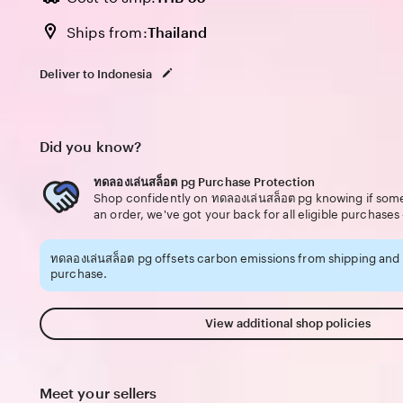
Ships from:
Thailand
Deliver to Indonesia
Did you know?
ทดลองเล่นสล็อต pg Purchase Protection
Shop confidently on ทดลองเล่นสล็อต pg knowing if som
an order, we've got your back for all eligible purchase
ทดลองเล่นสล็อต pg offsets carbon emissions from shipping and
purchase.
View additional shop policies
Meet your sellers