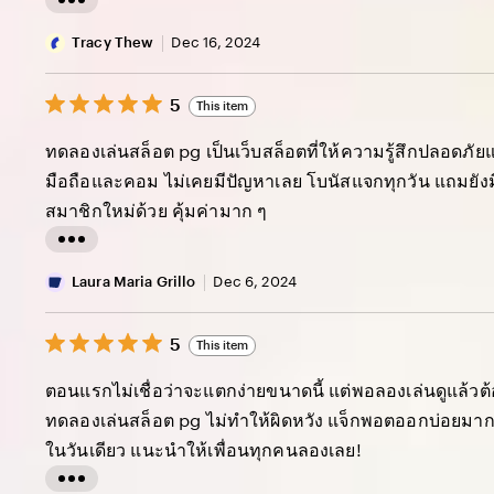
L
i
Tracy Thew
Dec 16, 2024
s
5
t
5
This item
out
i
of
ทดลองเล่นสล็อต pg เป็นเว็บสล็อตที่ให้ความรู้สึกปลอดภัยแล
5
n
stars
มือถือและคอม ไม่เคยมีปัญหาเลย โบนัสแจกทุกวัน แถมยัง
g
สมาชิกใหม่ด้วย คุ้มค่ามาก ๆ
r
e
L
v
i
Laura Maria Grillo
Dec 6, 2024
i
s
e
5
t
5
This item
out
w
i
of
ตอนแรกไม่เชื่อว่าจะแตกง่ายขนาดนี้ แต่พอลองเล่นดูแล้วต
5
b
n
stars
ทดลองเล่นสล็อต pg ไม่ทำให้ผิดหวัง แจ็กพอตออกบ่อยมาก 
y
g
ในวันเดียว แนะนำให้เพื่อนทุกคนลองเลย!
T
r
r
e
L