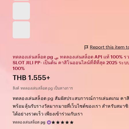
Report this item 
ทดลองเล่นสล็อต pg 🛷 ทดลองเล่นสล็อต API แท้ 100% 
SLOT JILI PP- เป็นต้น คาสิโนออนไลน์ที่ดีที่สุด 2025 ระ
100%
Price:
THB 1.555+
ลิงค์ ทดลองเล่นสล็อต pg เป็นทางการ
ทดลองเล่นสล็อต pg สัมผัสประสบการณ์การเล่นดเกม คาสิโน
พร้อมลุ้นรับรางวัลมากมายที่เว็บไซต์ของเรา สำหรับสมาชิ
ได้อย่างรวดเร็ว เพียงเข้าร่วมกับเรา
5
ทดลองเล่นสล็อต pg
out