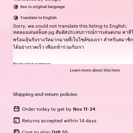
description
See in original language
Translate to English
Sorry, we could not translate this listing to English.
ทดลองเล่นสล็อต pg สัมผัสประสบการณ์การเล่นดเกม คาสิโนอ
พร้อมลุ้นรับรางวัลมากมายที่เว็บไซต์ของเรา สำหรับสมาชิก
ได้อย่างรวดเร็ว เพียงเข้าร่วมกับเรา
Production partners
Learn more about this item
ทดลองเล่นสล็อต pg makes this item with help from
Paperworks, The Netherlands
View all
Shipping and return policies
Order today to get by
Nov 11-24
Returns accepted
within 14 days
Cost to ship:
THB
55