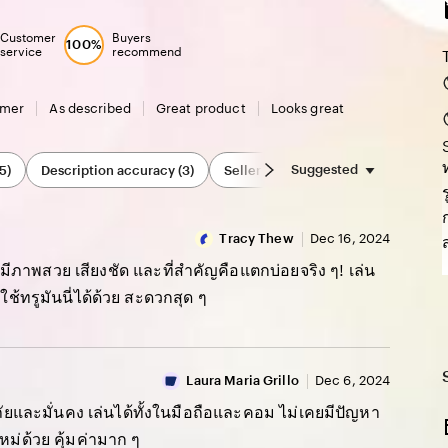
Customer
Buyers
100%
service
recommend
omer
As described
Great product
Looks great
Suggested
5)
Description accuracy (3)
Seller service (2)
Sizing & Fit (1)
Tracy Thew
Dec 16, 2024
ีภาพสวย เสียงชัด และที่สำคัญคือแตกบ่อยจริง ๆ! เล่น
้ทรูมันนี่ได้ด้วย สะดวกสุด ๆ
Laura Maria Grillo
Dec 6, 2024
ภัยและมั่นคง เล่นได้ทั้งในมือถือและคอม ไม่เคยมีปัญหา
ม่ด้วย คุ้มค่ามาก ๆ