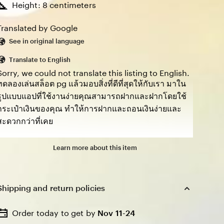
Height: 8 centimeters
the
full
Translated by Google
description
See in original language
Translate to English
Sorry, we could not translate this listing to English.
ทดลองเล่นสล็อต pg แล้วมอบสิ่งที่ดีที่สุดให้กับเรา มาใน
รูปแบบแอปที่ใช้งานง่ายคุณสามารถฝากและฝากโดยใช้
กระเป๋าเงินของคุณ ทำให้การฝากและถอนเงินง่ายและ
สะดวกกว่าที่เคย
Learn more about this item
Production partners
ทดลองเล่นสล็อต pg makes this item with help from
Paperworks, The Netherlands
View all
Shipping and return policies
Order today to get by
Nov 11-24