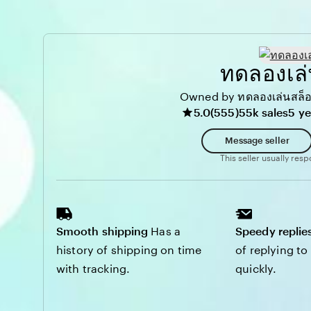
n
h
a
e
g
e
u
w
r
w
r
b
e
a
y
ทดลองเล่
v
M
k
i
Owned by ทดลองเล่นสล็
a
l
e
5.0
(555)
55k sales
5 ye
r
y
w
i
Message seller
b
a
This seller usually res
y
G
C
r
o
i
n
Smooth shipping
Has a
Speedy replie
l
n
history of shipping on time
of replying t
l
y
with tracking.
quickly.
o