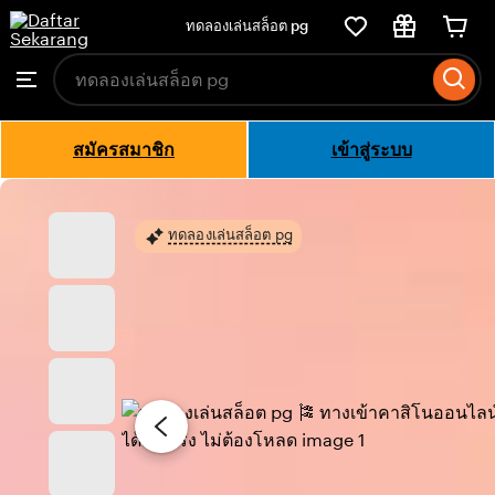
ทดลอง
ทดลองเล่นสล็อต pg
Skip
เล่น
to
Search
Browse
สล็อต
ontent
for
pg
items
or
สมัครสมาชิก
เข้าสู่ระบบ
shops
ทดลองเล่นสล็อต pg