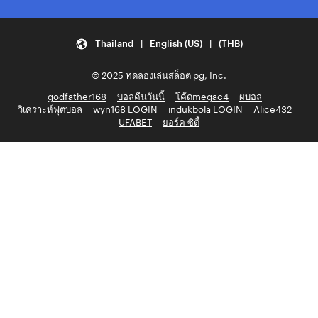
Thailand | English (US) | (THB)
© 2025 ทดลองเล่นสล็อต pg, Inc.
godfather168
บอลคืนวันนี้
โค้ดmegac4
ผบอล
วิเคราะห์ฟุตบอล
wyn168 LOGIN
indukbola LOGIN
Alice432
UFABET
ยอร์ค ซิตี้