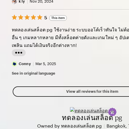
a
v
i
k ly
Nov 20, 2024
c
i
s
y
e
5
t
5
This item
out
T
w
i
of
ทดลองเล่นสล็อต pg ใช้งานง่าย ระบบออโต้เร็วทันใจ ไม่ต
5
h
b
n
stars
อื่น ๆ เกมหลากหลาย มีทั้งสล็อตค่ายดังและเกมใหม่ ๆ อัป
e
y
g
เพลิน แถมได้เงินจริงอีกต่างหาก!
w
L
r
a
e
L
u
v
i
Conny
Mar 5, 2025
r
i
s
See in original language
a
e
t
M
w
i
View all reviews for this item
a
b
n
r
y
g
i
k
r
ทดลองเล่นสล็อต pg
a
l
e
G
y
Owned by ทดลองเล่นสล็อต pg
|
Bangkok, 
v