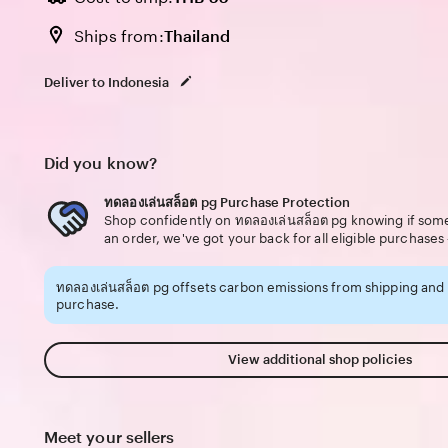
Ships from:
Thailand
Deliver to Indonesia
Did you know?
ทดลองเล่นสล็อต pg Purchase Protection
Shop confidently on ทดลองเล่นสล็อต pg knowing if som
an order, we've got your back for all eligible purchase
ทดลองเล่นสล็อต pg offsets carbon emissions from shipping and
purchase.
View additional shop policies
Meet your sellers