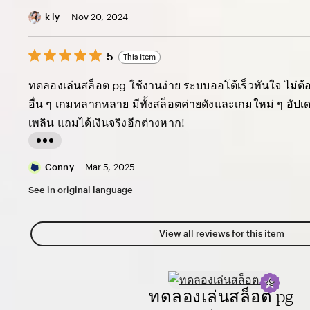
a
v
i
k ly
Nov 20, 2024
c
i
s
y
e
5
t
5
This item
out
T
w
i
of
ทดลองเล่นสล็อต pg ใช้งานง่าย ระบบออโต้เร็วทันใจ ไม่ต
5
h
b
n
stars
อื่น ๆ เกมหลากหลาย มีทั้งสล็อตค่ายดังและเกมใหม่ ๆ อัป
e
y
g
เพลิน แถมได้เงินจริงอีกต่างหาก!
w
L
r
a
e
L
u
v
i
Conny
Mar 5, 2025
r
i
s
See in original language
a
e
t
M
w
i
View all reviews for this item
a
b
n
r
y
g
i
k
r
ทดลองเล่นสล็อต pg
a
l
e