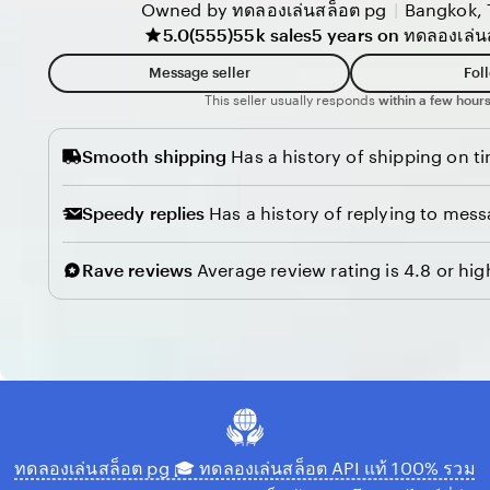
G
y
Owned by ทดลองเล่นสล็อต pg
|
Bangkok, 
v
5.0
(555)
55k sales
5 years on ทดลองเล่น
r
i
i
e
Message seller
Fol
l
w
This seller usually responds
within a few hours
l
b
o
Smooth shipping
Has a history of shipping on t
y
C
Speedy replies
Has a history of replying to mess
o
n
Rave reviews
Average review rating is 4.8 or hig
n
y
ทดลองเล่นสล็อต pg 🎓 ทดลองเล่นสล็อต API แท้ 100% รวม