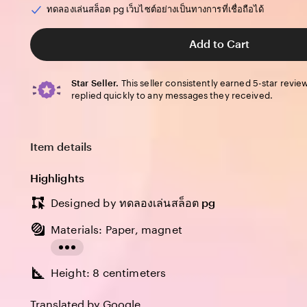
of
ทดลองเล่นสล็อต pg เว็บไซต์อย่างเป็นทางการที่เชื่อถือได้
5
stars
Add to Cart
Star Seller.
This seller consistently earned 5-star revie
replied quickly to any messages they received.
Item details
Highlights
Designed by
ทดลองเล่นสล็อต pg
Materials: Paper, magnet
Read
Height: 8 centimeters
the
full
Translated by Google