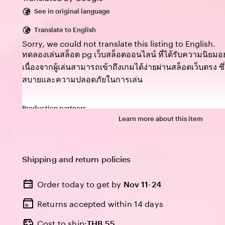
description
See in original language
Translate to English
Sorry, we could not translate this listing to English.
ทดลองเล่นสล็อต pg เว็บสล็อตออนไลน์ ที่ได้รับความนิยมอ
เนื่องจากผู้เล่นสามารถเข้าถึงเกมได้ง่ายผ่านสล็อตเว็บตรง 
สบายและความปลอดภัยในการเล่น
Production partners
Learn more about this item
ทดลองเล่นสล็อต pg makes this item with help from
Paperworks, The Netherlands
View all
Shipping and return policies
Order today to get by
Nov 11-24
Returns accepted
within 14 days
Cost to ship:
THB
55