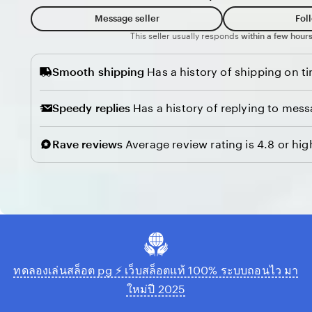
i
e
Message seller
Fol
l
w
This seller usually responds
within a few hours
l
b
o
Smooth shipping
Has a history of shipping on t
y
C
Speedy replies
Has a history of replying to mess
o
n
Rave reviews
Average review rating is 4.8 or hig
n
y
ทดลองเล่นสล็อต pg ⚡️ เว็บสล็อตแท้ 100% ระบบถอนไว มา
ใหม่ปี 2025