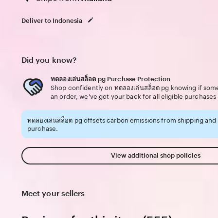
Deliver to Indonesia
Did you know?
ทดลองเล่นสล็อต pg Purchase Protection
Shop confidently on ทดลองเล่นสล็อต pg knowing if som
an order, we've got your back for all eligible purchase
ทดลองเล่นสล็อต pg offsets carbon emissions from shipping and
purchase.
View additional shop policies
Meet your sellers