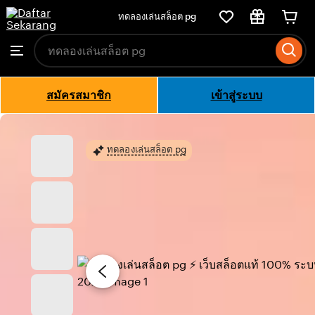
ทดลอง
ทดลองเล่นสล็อต pg
Skip
เล่น
to
Search
Browse
สล็อต
ontent
for
pg
items
or
สมัครสมาชิก
เข้าสู่ระบบ
shops
ทดลองเล่นสล็อต pg