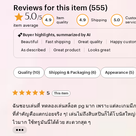
Reviews for this item (555)
5.0
/5
Item
Custo
4.9
4.9
5.0
Shipping
quality
servi
item average
Buyer highlights, summarized by AI
Beautiful
Fast shipping
Great quality
Happy custo
As described
Great product
Looks great
Filter
Quality (10)
Shipping & Packaging (6)
Appearance (5)
by
category
5
5
This item
out
of
ฉันชอบเล่นที่ ทดลองเล่นสล็อต pg มาก เพราะแต่ละเกมมี
5
stars
ที่สำคัญคือแตกบ่อยจริง ๆ! เล่นไม่ถึงสิบสปินก็ได้โบนัสให
ไวมาก ใช้ทรูมันนี่ได้ด้วย สะดวกสุด ๆ
L