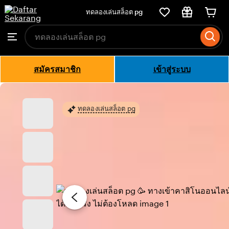
ทดลอง
ทดลองเล่นสล็อต pg
Skip
เล่น
to
Search
Browse
สล็อต
ontent
for
pg
items
or
สมัครสมาชิก
เข้าสู่ระบบ
shops
ทดลองเล่นสล็อต pg