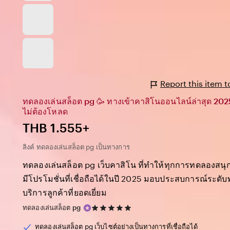
Report this item 
ทดลองเล่นสล็อต pg 🥳 ทางเข้าคาสิโนออนไลน์ล่าสุด 2025 เ
ไม่ต้องโหลด
Price:
THB 1.555+
ลิงค์ ทดลองเล่นสล็อต pg เป็นทางการ
ทดลองเล่นสล็อต pg เว็บคาสิโน ที่ทำให้ทุกการทดลองสนุก
มีโปรโมชั่นที่เชื่อถือได้ในปี 2025 มอบประสบการณ์ระดับ
บริการลูกค้าที่ยอดเยี่ยม
5
ทดลองเล่นสล็อต pg
out
of
ทดลองเล่นสล็อต pg เว็บไซต์อย่างเป็นทางการที่เชื่อถือได้