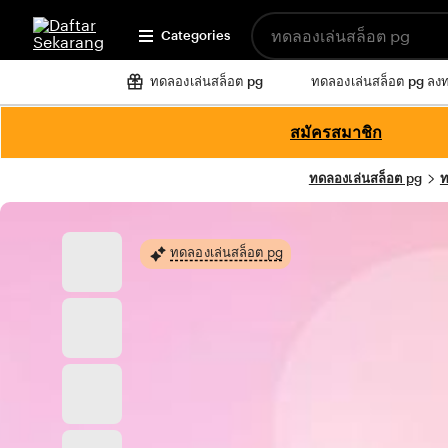
Skip
Search
ทดลอง
to
Categories
for
เล่น
Content
items
สล็อต
or
ทดลองเล่นสล็อต pg
ทดลองเล่นสล็อต pg ลงท
pg
shops
สมัครสมาชิก
ทดลองเล่นสล็อต pg
ท
ทดลองเล่นสล็อต pg