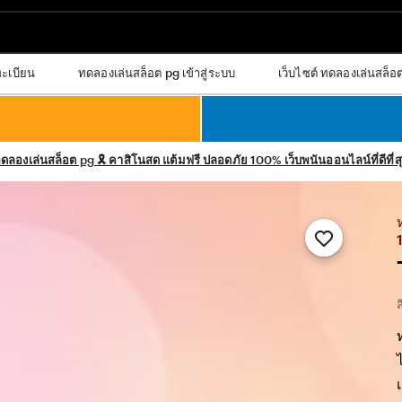
ะเบียน
ทดลองเล่นสล็อต pg เข้าสู่ระบบ
เว็บไซต์ ทดลองเล่นสล็อ
ดลองเล่นสล็อต pg 🎗️ คาสิโนสด แต้มฟรี ปลอดภัย 100% เว็บพนันออนไลน์ที่ดีที
Add
to
Favorites
ล