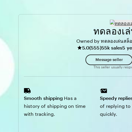
n
h
a
e
g
e
u
w
r
w
r
b
e
a
y
ทดลองเล่
v
M
k
i
Owned by ทดลองเล่นสล็
a
l
e
5.0
(555)
55k sales
5 ye
r
y
w
i
Message seller
b
a
This seller usually res
y
G
C
r
o
i
n
Smooth shipping
Has a
Speedy replie
l
n
history of shipping on time
of replying t
l
y
with tracking.
quickly.
o