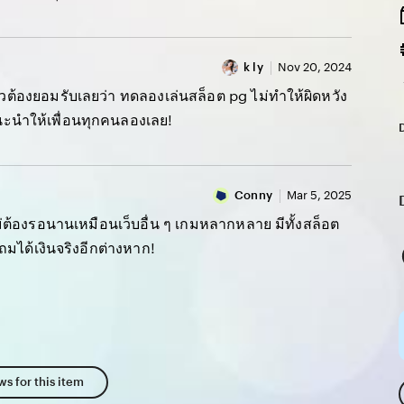
k ly
Nov 20, 2024
วต้องยอมรับเลยว่า ทดลองเล่นสล็อต pg ไม่ทำให้ผิดหวัง
นะนำให้เพื่อนทุกคนลองเลย!
D
Conny
Mar 5, 2025
่ต้องรอนานเหมือนเว็บอื่น ๆ เกมหลากหลาย มีทั้งสล็อต
มได้เงินจริงอีกต่างหาก!
ws for this item