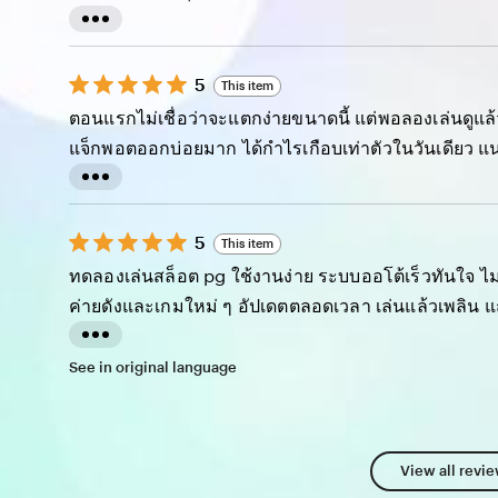
n
L
g
i
5
r
5
This item
s
out
e
ตอนแรกไม่เชื่อว่าจะแตกง่ายขนาดนี้ แต่พอลองเล่นดูแล้
of
t
5
v
แจ็กพอตออกบ่อยมาก ได้กำไรเกือบเท่าตัวในวันเดียว แ
i
stars
i
n
L
e
g
i
w
5
r
5
This item
s
out
b
e
ทดลองเล่นสล็อต pg ใช้งานง่าย ระบบออโต้เร็วทันใจ ไม
of
t
y
5
v
ค่ายดังและเกมใหม่ ๆ อัปเดตตลอดเวลา เล่นแล้วเพลิน แถ
i
stars
T
i
n
L
r
e
See in original language
g
i
a
w
r
s
c
b
e
t
y
y
v
i
View all revie
T
L
i