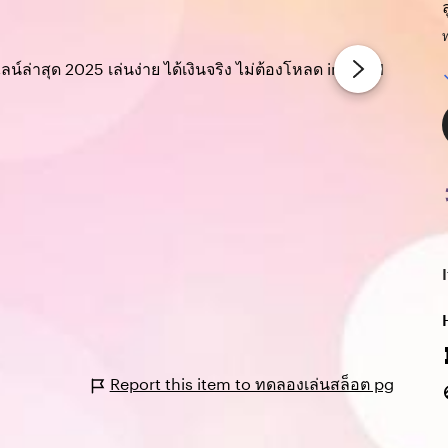
Report this item to ทดลองเล่นสล็อต pg