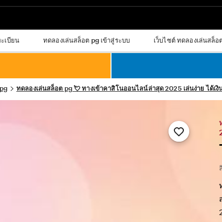
ะเบียน
ทดลองเล่นสล็อต pg เข้าสู่ระบบ
เว็บไซต์ ทดลองเล่นสล็อ
 pg
ทดลองเล่นสล็อต pg 💘 ทางเข้าคาสิโนออนไลน์ล่าสุด 2025 เล่นง่าย ได้เงิ
Add
to
Favorites
ล