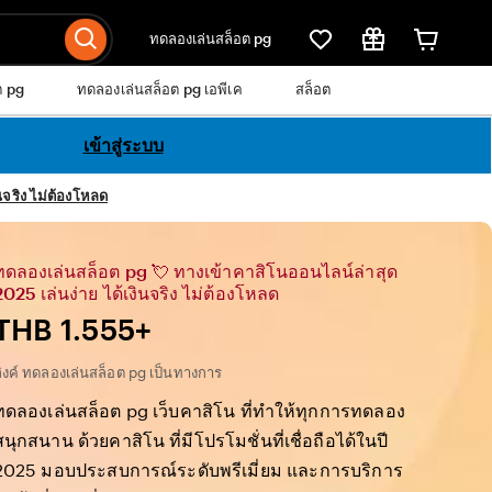
ทดลองเล่นสล็อต pg
ต pg
ทดลองเล่นสล็อต pg เอพีเค
สล็อต
เข้าสู่ระบบ
นจริง ไม่ต้องโหลด
ทดลองเล่นสล็อต pg 💘 ทางเข้าคาสิโนออนไลน์ล่าสุด
2025 เล่นง่าย ได้เงินจริง ไม่ต้องโหลด
Price:
THB 1.555+
ิงค์ ทดลองเล่นสล็อต pg เป็นทางการ
ทดลองเล่นสล็อต pg เว็บคาสิโน ที่ทำให้ทุกการทดลอง
สนุกสนาน ด้วยคาสิโน ที่มีโปรโมชั่นที่เชื่อถือได้ในปี
2025 มอบประสบการณ์ระดับพรีเมี่ยม และการบริการ