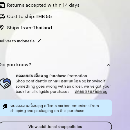
Returns accepted
within 14 days
Cost to ship:
THB
55
Ships from:
Thailand
eliver to Indonesia
Did you know?
ทดลองเล่นสล็อต pg Purchase Protection
Shop confidently on ทดลองเล่นสล็อต pg knowing if
something goes wrong with an order, we've got your
back for all eligible purchases —
ทดลองเล่นสล็อต pg
ทดลองเล่นสล็อต pg offsets carbon emissions from
shipping and packaging on this purchase.
View additional shop policies